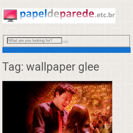
Menu
Tag:
wallpaper glee