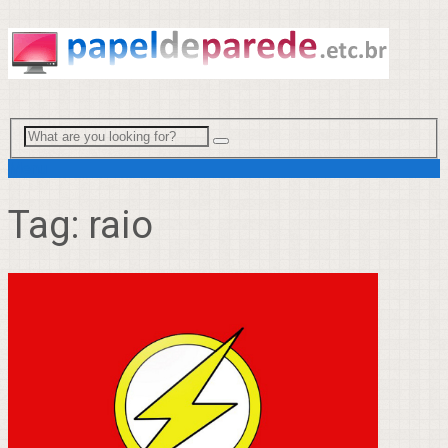
Menu
Tag:
raio