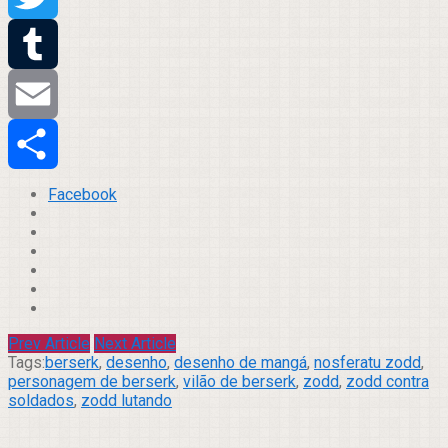
Twitter
Tumblr
Email
Compartilhar
Facebook
Prev Article
Next Article
Tags:
berserk
,
desenho
,
desenho de mangá
,
nosferatu zodd
,
personagem de berserk
,
vilão de berserk
,
zodd
,
zodd contra
soldados
,
zodd lutando