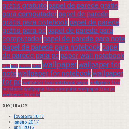
grátis gratuito
papel de parede grátis
para computador
papel de parede
grátis para notebook
papel de parede
grátis para pc
papel de parede para
computador
papel de parede para note
papel de parede para notebook
papel
de parede para pc
paper wall notebook
wallpaper
wallpaper for
rock
verde
praia
sucesso
note
wallpaper for notebook
wallpaper
for pc
wallpaper free notebook paper
wallpaper free
notebook wallpaper free computer wallpaper free pc
wallpaper to note
ARQUIVOS
fevereiro 2017
janeiro 2017
abril 2015