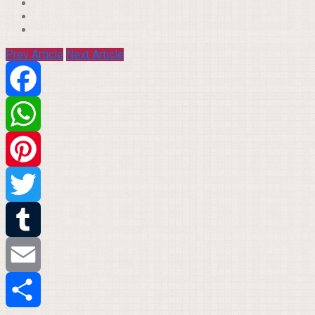
Prev Article
Next Article
Facebook
WhatsApp
Pinterest
Twitter
Tumblr
Email