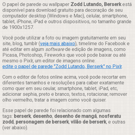
Compartilhar
O papel de parede ou wallpaper
Zodd Lutando, Berserk
está
disponível para download gratuito para decoração de seu
computador desktop (Windows e Mac), celular, smartphone,
tablet, iPhone, iPad e outros dispositivos, no tamanho grande
de 1900x1257.
Você pode utilizar a foto ou imagem gratuitamente em seu
site, blog, tumblr (
veja mais abaixo
), timelime do Facebook e
até editar em algum
software
de edição de imagens, como
Picasa, Photoshop, Fireworks que você pode baixar ou até
mesmo o Pixlr, um editor de imagens online:
edite o papel de parede "Zodd Lutando, Berserk" no Pixlr
.
Com o editor de fotos online acima, você pode recortar em
diferentes tamanhos e resoluções para caber exatamente
como quer em seu ceular, smartphone, tablet, iPad, etc,
adicionar sephia, preto e branco, textos, rotacionar, remover
olho vermelho, tratar a imagem como você quiser.
Esse papel de parede foi relacionado com algumas
tags:
berserk
,
desenho
,
desenho de mangá
,
nosferatu
zodd
,
personagem de berserk
,
vilão de berserk
, e outras
(ver abaixo).