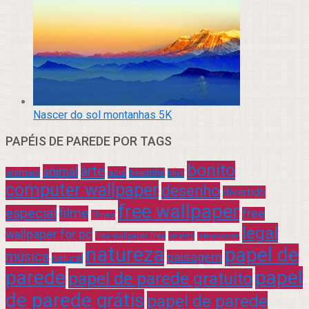
Nascer do sol montanhas 5K
PAPÉIS DE PAREDE POR TAGS
bonito
arte
animal
azul
animais
beautiful
blue
computer wallpaper
desenho
divertido
free wallpaper
especial
filme
free
filmes
legal
wallpaper for pc
free wallpaper free
infantil
interessante
natureza
papel de
música
paisagem
natural
parede
papel
papel de parede gratuito
de parede grátis
papel de parede