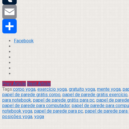
Tumblr
Email
Compartilhar
Facebook
Prev Article
Next Article
Tags:
corpo yoga
,
exercício yoga
,
gratuito yoga
,
mente yoga
,
pa
papel de parede grátis corpo
,
papel de parede grátis exercício
para notebook
,
papel de parede grátis para pc
,
papel de parede
papel de parede para computador
,
papel de parede para compu
notebook yoga
,
papel de parede para pc
,
papel de parede para
posições yoga
,
yoga