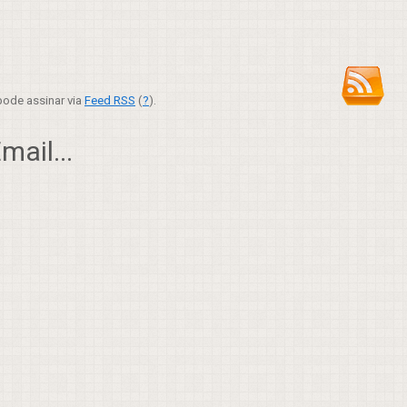
ode assinar via
Feed RSS
(
?
).
ail...