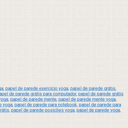
ga
,
papel de parede exercício yoga
,
papel de parede grátis
,
apel de parede grátis para computador
,
papel de parede grátis
 yoga
,
papel de parede mente
,
papel de parede mente yoga
,
e yoga
,
papel de parede para notebook
,
papel de parede para
rátis
,
papel de parede posições yoga
,
papel de parede yoga
,