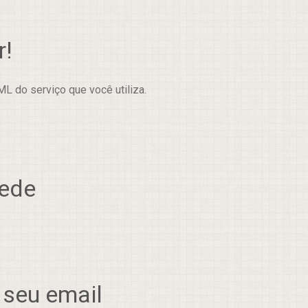
r!
L do serviço que você utiliza.
rede
 seu email