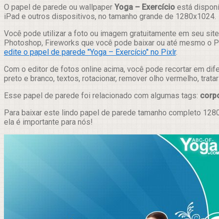
Compartilhar
O papel de parede ou wallpaper
Yoga – Exercício
está disponí
iPad e outros dispositivos, no tamanho grande de 1280x1024.
Você pode utilizar a foto ou imagem gratuitamente em seu site,
Photoshop, Fireworks que você pode baixar ou até mesmo o Pix
edite o papel de parede "Yoga – Exercício" no Pixlr
.
Com o editor de fotos online acima, você pode recortar em dif
preto e branco, textos, rotacionar, remover olho vermelho, trat
Esse papel de parede foi relacionado com algumas tags:
corp
Para baixar este lindo papel de parede tamanho completo 1280
ela é importante para nós!