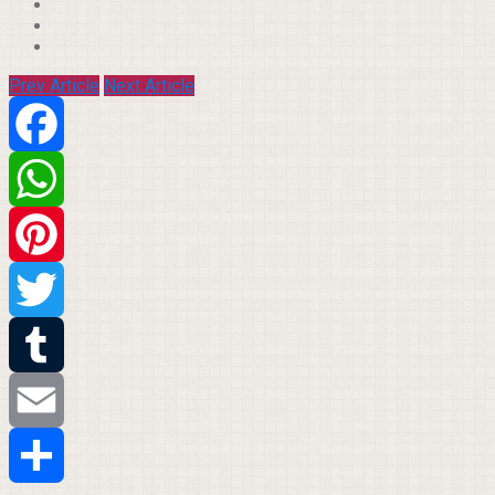
Prev Article
Next Article
Facebook
WhatsApp
Pinterest
Twitter
Tumblr
Email