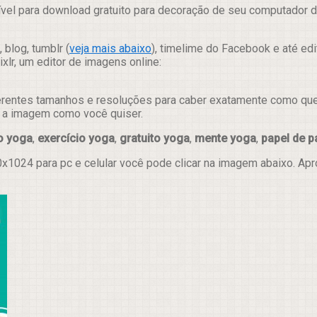
vel para download gratuito para decoração de seu computador de
 blog, tumblr (
veja mais abaixo
), timelime do Facebook e até ed
lr, um editor de imagens online:
erentes tamanhos e resoluções para caber exatamente como quer e
ar a imagem como você quiser.
o yoga
,
exercício yoga
,
gratuito yoga
,
mente yoga
,
papel de p
x1024 para pc e celular você pode clicar na imagem abaixo. Ap