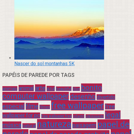
Nascer do sol montanhas 5K
PAPÉIS DE PAREDE POR TAGS
bonito
arte
animal
azul
animais
beautiful
blue
computer wallpaper
desenho
divertido
free wallpaper
especial
filme
free
filmes
legal
wallpaper for pc
free wallpaper free
infantil
interessante
natureza
papel de
música
paisagem
natural