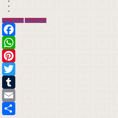
Prev Article
Next Article
Facebook
WhatsApp
Pinterest
Twitter
Tumblr
Email