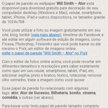
Compartilhar
O papel de parede ou wallpaper
Will Smith – Ator
está
disponível para download gratuito para decoração de seu
computador desktop (Windows e Mac), celular, smartphone,
tablet, iPhone, iPad e outros dispositivos, no tamanho grande
de 1024x768.
Você pode utilizar a foto ou imagem gratuitamente em seu
site, blog, tumblr (
veja mais abaixo
), timelime do Facebook e
até editar em algum
software
de edição de imagens, como
Picasa, Photoshop, Fireworks que você pode baixar ou até
mesmo o Pixlr, um editor de imagens online:
edite o papel de parede "Will Smith – Ator" no Pixlr
.
Com o editor de fotos online acima, você pode recortar em
diferentes tamanhos e resoluções para caber exatamente
como quer em seu ceular, smartphone, tablet, iPad, etc,
adicionar sephia, preto e branco, textos, rotacionar, remover
olho vermelho, tratar a imagem como você quiser.
Esse papel de parede foi relacionado com algumas
tags:
ator
,
Ator de Sucesso
,
Bilheteria
,
bonito
,
cinema
,
comédia
, e outras (ver abaixo).
Para baixar este lindo papel de parede tamanho completo