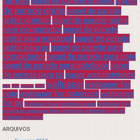
parede
papel
papel de parede gratuito
de parede grátis
papel de parede
grátis gratuito
papel de parede grátis
para computador
papel de parede
grátis para notebook
papel de parede
grátis para pc
papel de parede para
computador
papel de parede para note
papel de parede para notebook
papel
de parede para pc
paper wall notebook
wallpaper
wallpaper for
rock
verde
praia
sucesso
note
wallpaper for notebook
wallpaper
for pc
wallpaper free notebook paper
wallpaper free
notebook wallpaper free computer wallpaper free pc
wallpaper to note
ARQUIVOS