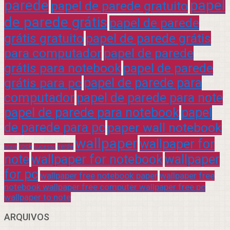
parede
papel
papel de parede gratuito
de parede grátis
papel de parede
grátis gratuito
papel de parede grátis
para computador
papel de parede
grátis para notebook
papel de parede
grátis para pc
papel de parede para
computador
papel de parede para note
papel de parede para notebook
papel
de parede para pc
paper wall notebook
wallpaper
wallpaper for
rock
verde
praia
sucesso
note
wallpaper for notebook
wallpaper
for pc
wallpaper free notebook paper
wallpaper free
notebook wallpaper free computer wallpaper free pc
wallpaper to note
ARQUIVOS