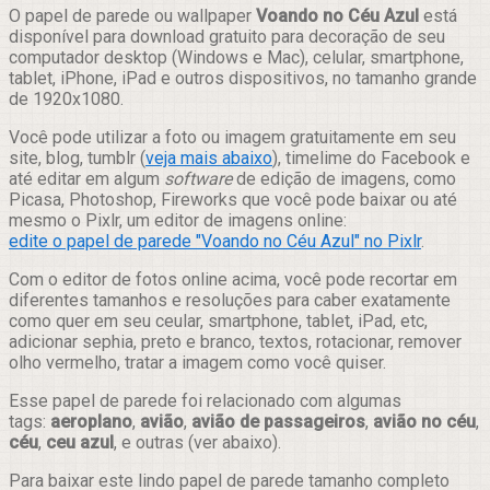
Compartilhar
O papel de parede ou wallpaper
Voando no Céu Azul
está
disponível para download gratuito para decoração de seu
computador desktop (Windows e Mac), celular, smartphone,
tablet, iPhone, iPad e outros dispositivos, no tamanho grande
de 1920x1080.
Você pode utilizar a foto ou imagem gratuitamente em seu
site, blog, tumblr (
veja mais abaixo
), timelime do Facebook e
até editar em algum
software
de edição de imagens, como
Picasa, Photoshop, Fireworks que você pode baixar ou até
mesmo o Pixlr, um editor de imagens online:
edite o papel de parede "Voando no Céu Azul" no Pixlr
.
Com o editor de fotos online acima, você pode recortar em
diferentes tamanhos e resoluções para caber exatamente
como quer em seu ceular, smartphone, tablet, iPad, etc,
adicionar sephia, preto e branco, textos, rotacionar, remover
olho vermelho, tratar a imagem como você quiser.
Esse papel de parede foi relacionado com algumas
tags:
aeroplano
,
avião
,
avião de passageiros
,
avião no céu
,
céu
,
ceu azul
, e outras (ver abaixo).
Para baixar este lindo papel de parede tamanho completo