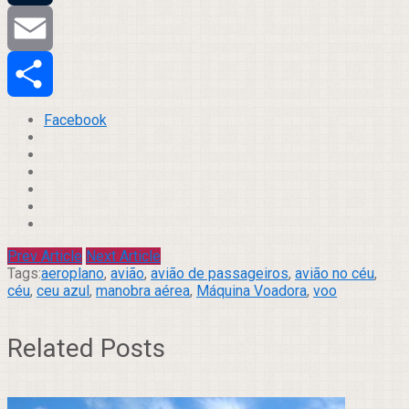
Tumblr
Email
Compartilhar
Facebook
Prev Article
Next Article
Tags:
aeroplano
,
avião
,
avião de passageiros
,
avião no céu
,
céu
,
ceu azul
,
manobra aérea
,
Máquina Voadora
,
voo
Related Posts