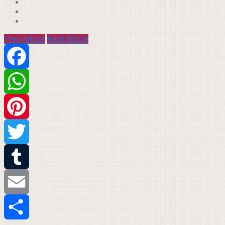
Prev Article
Next Article
Facebook
WhatsApp
Pinterest
Twitter
Tumblr
Email