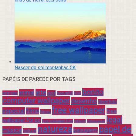
Nascer do sol montanhas 5K
PAPÉIS DE PAREDE POR TAGS
bonito
arte
animal
azul
animais
beautiful
blue
computer wallpaper
desenho
divertido
free wallpaper
especial
filme
free
filmes
legal
wallpaper for pc
free wallpaper free
infantil
interessante
natureza
papel de
música
paisagem
natural