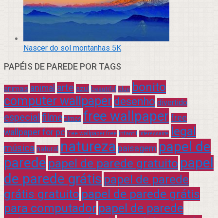
Nascer do sol montanhas 5K
PAPÉIS DE PAREDE POR TAGS
bonito
arte
animal
azul
animais
beautiful
blue
computer wallpaper
desenho
divertido
free wallpaper
especial
filme
free
filmes
legal
wallpaper for pc
free wallpaper free
infantil
interessante
natureza
papel de
música
paisagem
natural
parede
papel
papel de parede gratuito
de parede grátis
papel de parede
grátis gratuito
papel de parede grátis
para computador
papel de parede