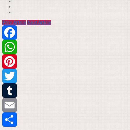
Prev Article
Next Article
Facebook
WhatsApp
Pinterest
Twitter
Tumblr
Email