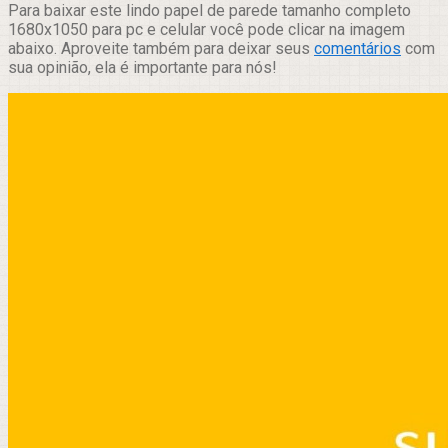
Para baixar este lindo papel de parede tamanho completo
1680x1050 para pc e celular você pode clicar na imagem
abaixo. Aproveite também para deixar seus
comentários
com
sua opinião, ela é importante para nós!