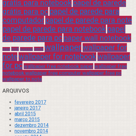
grátis para notebook
papel de parede
grátis para pc
papel de parede para
computador
papel de parede para note
papel de parede para notebook
papel
de parede para pc
paper wall notebook
wallpaper
wallpaper for
rock
verde
praia
sucesso
note
wallpaper for notebook
wallpaper
for pc
wallpaper free notebook paper
wallpaper free
notebook wallpaper free computer wallpaper free pc
wallpaper to note
ARQUIVOS
fevereiro 2017
janeiro 2017
abril 2015
março 2015
dezembro 2014
novembro 2014