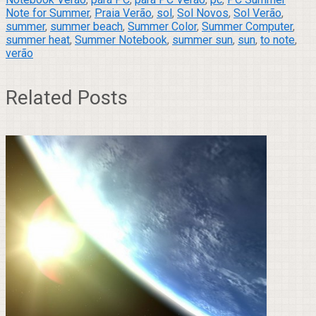
Note for Summer
,
Praia Verão
,
sol
,
Sol Novos
,
Sol Verão
,
summer
,
summer beach
,
Summer Color
,
Summer Computer
,
summer heat
,
Summer Notebook
,
summer sun
,
sun
,
to note
,
verão
Related Posts