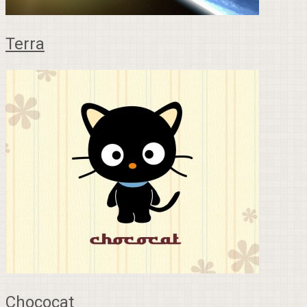
Terra
Chococat