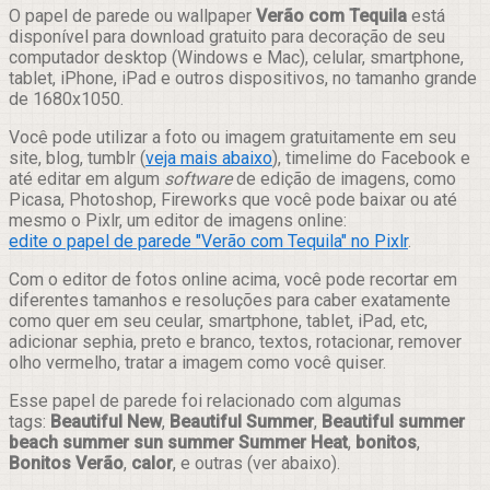
Compartilhar
O papel de parede ou wallpaper
Verão com Tequila
está
disponível para download gratuito para decoração de seu
computador desktop (Windows e Mac), celular, smartphone,
tablet, iPhone, iPad e outros dispositivos, no tamanho grande
de 1680x1050.
Você pode utilizar a foto ou imagem gratuitamente em seu
site, blog, tumblr (
veja mais abaixo
), timelime do Facebook e
até editar em algum
software
de edição de imagens, como
Picasa, Photoshop, Fireworks que você pode baixar ou até
mesmo o Pixlr, um editor de imagens online:
edite o papel de parede "Verão com Tequila" no Pixlr
.
Com o editor de fotos online acima, você pode recortar em
diferentes tamanhos e resoluções para caber exatamente
como quer em seu ceular, smartphone, tablet, iPad, etc,
adicionar sephia, preto e branco, textos, rotacionar, remover
olho vermelho, tratar a imagem como você quiser.
Esse papel de parede foi relacionado com algumas
tags:
Beautiful New
,
Beautiful Summer
,
Beautiful summer
beach summer sun summer Summer Heat
,
bonitos
,
Bonitos Verão
,
calor
, e outras (ver abaixo).