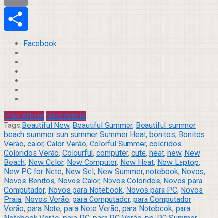
Email
Compartilhar
Facebook
Prev Article
Next Article
Tags:
Beautiful New
,
Beautiful Summer
,
Beautiful summer
beach summer sun summer Summer Heat
,
bonitos
,
Bonitos
Verão
,
calor
,
Calor Verão
,
Colorful Summer
,
coloridos
,
Coloridos Verão
,
Colourful
,
computer
,
cute
,
heat
,
new
,
New
Beach
,
New Color
,
New Computer
,
New Heat
,
New Laptop
,
New PC for Note
,
New Sol
,
New Summer
,
notebook
,
Novos
,
Novos Bonitos
,
Novos Calor
,
Novos Coloridos
,
Novos para
Computador
,
Novos para Notebook
,
Novos para PC
,
Novos
Praia
,
Novos Verão
,
para Computador
,
para Computador
Verão
,
para Note
,
para Note Verão
,
para Notebook
,
para
Notebook Verão
,
para PC
,
para PC Verão
,
pc
,
PC Summer