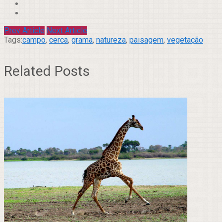
Prev Article
Next Article
Tags:
campo
,
cerca
,
grama
,
natureza
,
paisagem
,
vegetação
Related Posts