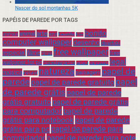
Nascer do sol montanhas 5K
PAPÉIS DE PAREDE POR TAGS
bonito
arte
animal
azul
animais
beautiful
blue
computer wallpaper
desenho
divertido
free wallpaper
especial
filme
free
filmes
legal
wallpaper for pc
free wallpaper free
infantil
interessante
natureza
papel de
música
paisagem
natural
parede
papel
papel de parede gratuito
de parede grátis
papel de parede
grátis gratuito
papel de parede grátis
para computador
papel de parede
grátis para notebook
papel de parede
grátis para pc
papel de parede para
computador
papel de parede para note