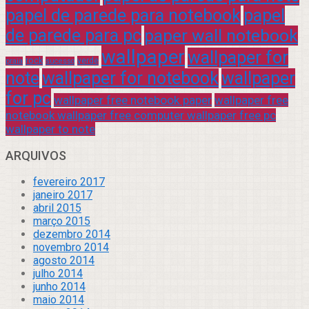
papel de parede para notebook
papel
de parede para pc
paper wall notebook
wallpaper
wallpaper for
rock
verde
praia
sucesso
note
wallpaper for notebook
wallpaper
for pc
wallpaper free notebook paper
wallpaper free
notebook wallpaper free computer wallpaper free pc
wallpaper to note
ARQUIVOS
fevereiro 2017
janeiro 2017
abril 2015
março 2015
dezembro 2014
novembro 2014
agosto 2014
julho 2014
junho 2014
maio 2014