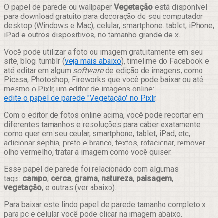
Compartilhar
O papel de parede ou wallpaper
Vegetação
está disponível
para download gratuito para decoração de seu computador
desktop (Windows e Mac), celular, smartphone, tablet, iPhone,
iPad e outros dispositivos, no tamanho grande de x.
Você pode utilizar a foto ou imagem gratuitamente em seu
site, blog, tumblr (
veja mais abaixo
), timelime do Facebook e
até editar em algum
software
de edição de imagens, como
Picasa, Photoshop, Fireworks que você pode baixar ou até
mesmo o Pixlr, um editor de imagens online:
edite o papel de parede "Vegetação" no Pixlr
.
Com o editor de fotos online acima, você pode recortar em
diferentes tamanhos e resoluções para caber exatamente
como quer em seu ceular, smartphone, tablet, iPad, etc,
adicionar sephia, preto e branco, textos, rotacionar, remover
olho vermelho, tratar a imagem como você quiser.
Esse papel de parede foi relacionado com algumas
tags:
campo
,
cerca
,
grama
,
natureza
,
paisagem
,
vegetação
, e outras (ver abaixo).
Para baixar este lindo papel de parede tamanho completo x
para pc e celular você pode clicar na imagem abaixo.