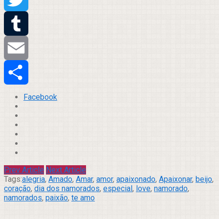
Twitter
Tumblr
Email
Compartilhar
Facebook
Prev Article
Next Article
Tags:
alegria
,
Amado
,
Amar
,
amor
,
apaixonado
,
Apaixonar
,
beijo
,
coração
,
dia dos namorados
,
especial
,
love
,
namorado
,
namorados
,
paixão
,
te amo