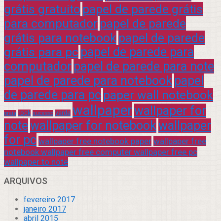
grátis gratuito
papel de parede grátis
para computador
papel de parede
grátis para notebook
papel de parede
grátis para pc
papel de parede para
computador
papel de parede para note
papel de parede para notebook
papel
de parede para pc
paper wall notebook
wallpaper
wallpaper for
rock
verde
praia
sucesso
note
wallpaper for notebook
wallpaper
for pc
wallpaper free notebook paper
wallpaper free
notebook wallpaper free computer wallpaper free pc
wallpaper to note
ARQUIVOS
fevereiro 2017
janeiro 2017
abril 2015