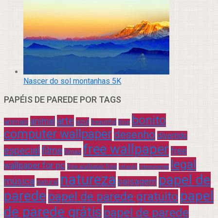
Nascer do sol montanhas 5K
PAPÉIS DE PAREDE POR TAGS
bonito
arte
animal
azul
animais
beautiful
blue
computer wallpaper
desenho
divertido
free wallpaper
especial
filme
free
filmes
legal
wallpaper for pc
free wallpaper free
infantil
interessante
natureza
papel de
música
paisagem
natural
parede
papel
papel de parede gratuito
de parede grátis
papel de parede