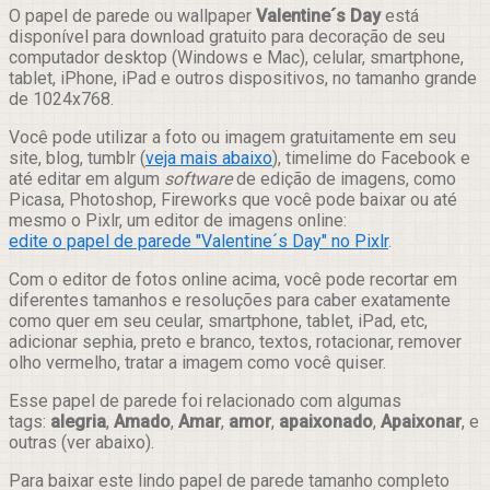
Compartilhar
O papel de parede ou wallpaper
Valentine´s Day
está
disponível para download gratuito para decoração de seu
computador desktop (Windows e Mac), celular, smartphone,
tablet, iPhone, iPad e outros dispositivos, no tamanho grande
de 1024x768.
Você pode utilizar a foto ou imagem gratuitamente em seu
site, blog, tumblr (
veja mais abaixo
), timelime do Facebook e
até editar em algum
software
de edição de imagens, como
Picasa, Photoshop, Fireworks que você pode baixar ou até
mesmo o Pixlr, um editor de imagens online:
edite o papel de parede "Valentine´s Day" no Pixlr
.
Com o editor de fotos online acima, você pode recortar em
diferentes tamanhos e resoluções para caber exatamente
como quer em seu ceular, smartphone, tablet, iPad, etc,
adicionar sephia, preto e branco, textos, rotacionar, remover
olho vermelho, tratar a imagem como você quiser.
Esse papel de parede foi relacionado com algumas
tags:
alegria
,
Amado
,
Amar
,
amor
,
apaixonado
,
Apaixonar
, e
outras (ver abaixo).
Para baixar este lindo papel de parede tamanho completo