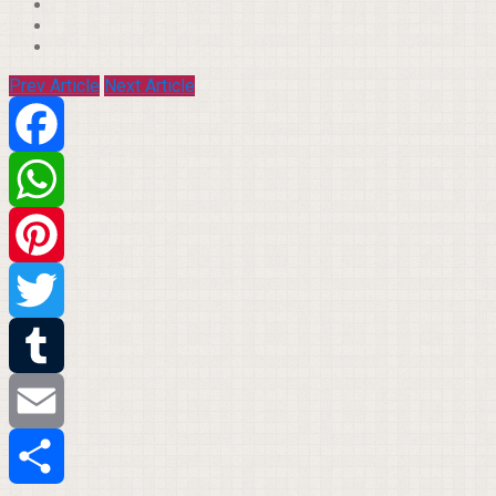
Prev Article
Next Article
Facebook
WhatsApp
Pinterest
Twitter
Tumblr
Email