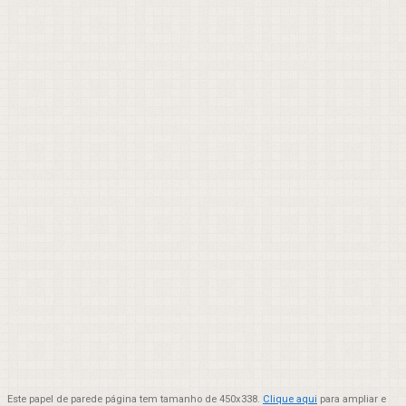
Este papel de parede página tem tamanho de 450x338.
Clique aqui
para ampliar e