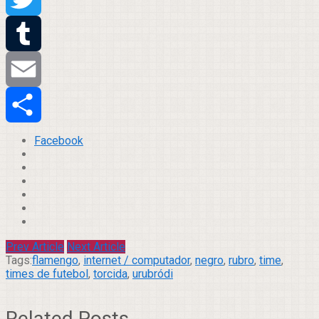
Twitter
Tumblr
Email
Compartilhar
Facebook
Prev Article
Next Article
Tags:
flamengo
,
internet / computador
,
negro
,
rubro
,
time
,
times de futebol
,
torcida
,
urubródi
Related Posts