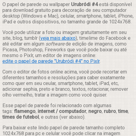
Compartilhar
O papel de parede ou wallpaper
Urubródi #4
está disponível
para download gratuito para decoração de seu computador
desktop (Windows e Mac), celular, smartphone, tablet, iPhone,
iPad e outros dispositivos, no tamanho grande de 1024x768.
Você pode utilizar a foto ou imagem gratuitamente em seu
site, blog, tumblr (
veja mais abaixo
), timelime do Facebook e
até editar em algum
software
de edição de imagens, como
Picasa, Photoshop, Fireworks que você pode baixar ou até
mesmo o Pixlr, um editor de imagens online:
edite o papel de parede "Urubródi #4" no Pixlr
.
Com o editor de fotos online acima, você pode recortar em
diferentes tamanhos e resoluções para caber exatamente
como quer em seu ceular, smartphone, tablet, iPad, etc,
adicionar sephia, preto e branco, textos, rotacionar, remover
olho vermelho, tratar a imagem como você quiser.
Esse papel de parede foi relacionado com algumas
tags:
flamengo
,
internet / computador
,
negro
,
rubro
,
time
,
times de futebol
, e outras (ver abaixo).
Para baixar este lindo papel de parede tamanho completo
1024x768 para pc e celular você pode clicar na imagem