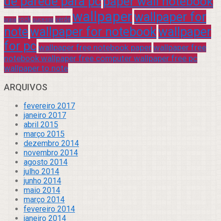
de parede para pc
paper wall notebook
wallpaper
wallpaper for
rock
verde
praia
sucesso
note
wallpaper for notebook
wallpaper
for pc
wallpaper free notebook paper
wallpaper free
notebook wallpaper free computer wallpaper free pc
wallpaper to note
ARQUIVOS
fevereiro 2017
janeiro 2017
abril 2015
março 2015
dezembro 2014
novembro 2014
agosto 2014
julho 2014
junho 2014
maio 2014
março 2014
fevereiro 2014
janeiro 2014