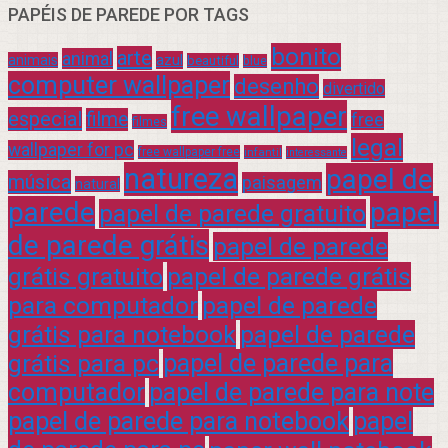
PAPÉIS DE PAREDE POR TAGS
bonito
arte
animal
azul
animais
beautiful
blue
computer wallpaper
desenho
divertido
free wallpaper
especial
filme
free
filmes
legal
wallpaper for pc
free wallpaper free
infantil
interessante
natureza
papel de
música
paisagem
natural
parede
papel
papel de parede gratuito
de parede grátis
papel de parede
grátis gratuito
papel de parede grátis
para computador
papel de parede
grátis para notebook
papel de parede
grátis para pc
papel de parede para
computador
papel de parede para note
papel de parede para notebook
papel