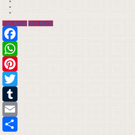
Prev Article
Next Article
Facebook
WhatsApp
Pinterest
Twitter
Tumblr
Email