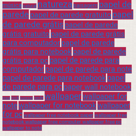
natureza
papel de
música
paisagem
natural
parede
papel
papel de parede gratuito
de parede grátis
papel de parede
grátis gratuito
papel de parede grátis
para computador
papel de parede
grátis para notebook
papel de parede
grátis para pc
papel de parede para
computador
papel de parede para note
papel de parede para notebook
papel
de parede para pc
paper wall notebook
wallpaper
wallpaper for
rock
verde
praia
sucesso
note
wallpaper for notebook
wallpaper
for pc
wallpaper free notebook paper
wallpaper free
notebook wallpaper free computer wallpaper free pc
wallpaper to note