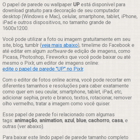
Compartilhar
O papel de parede ou wallpaper
UP
está disponível para
download gratuito para decoração de seu computador
desktop (Windows e Mac), celular, smartphone, tablet, iPhone,
iPad e outros dispositivos, no tamanho grande de
1600x1200.
Você pode utilizar a foto ou imagem gratuitamente em seu
site, blog, tumblr (
veja mais abaixo
), timelime do Facebook e
até editar em algum
software
de edição de imagens, como
Picasa, Photoshop, Fireworks que você pode baixar ou até
mesmo o Pixlr, um editor de imagens online:
edite o papel de parede "UP" no Pixlr
.
Com o editor de fotos online acima, você pode recortar em
diferentes tamanhos e resoluções para caber exatamente
como quer em seu ceular, smartphone, tablet, iPad, etc,
adicionar sephia, preto e branco, textos, rotacionar, remover
olho vermelho, tratar a imagem como você quiser.
Esse papel de parede foi relacionado com algumas
tags:
animação
,
animation
,
azul
,
blue
,
cachorro
,
casa
, e
outras (ver abaixo).
Para baixar este lindo papel de parede tamanho completo