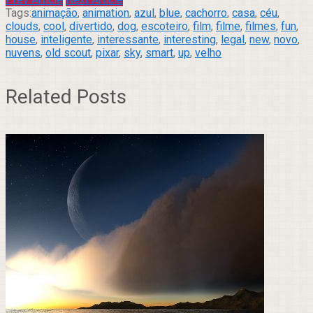
Tags:
animação
,
animation
,
azul
,
blue
,
cachorro
,
casa
,
céu
,
clouds
,
cool
,
divertido
,
dog
,
escoteiro
,
film
,
filme
,
filmes
,
fun
,
house
,
inteligente
,
interessante
,
interesting
,
legal
,
new
,
novo
,
nuvens
,
old scout
,
pixar
,
sky
,
smart
,
up
,
velho
Related Posts