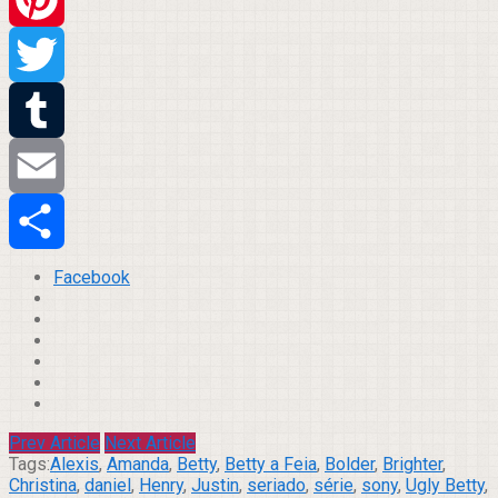
Pinterest
Twitter
Tumblr
Email
Compartilhar
Facebook
Prev Article
Next Article
Tags:
Alexis
,
Amanda
,
Betty
,
Betty a Feia
,
Bolder
,
Brighter
,
Christina
,
daniel
,
Henry
,
Justin
,
seriado
,
série
,
sony
,
Ugly Betty
,