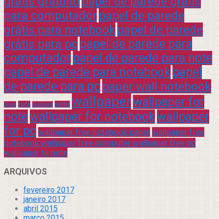
grátis gratuito
papel de parede grátis
para computador
papel de parede
grátis para notebook
papel de parede
grátis para pc
papel de parede para
computador
papel de parede para note
papel de parede para notebook
papel
de parede para pc
paper wall notebook
wallpaper
wallpaper for
rock
verde
praia
sucesso
note
wallpaper for notebook
wallpaper
for pc
wallpaper free notebook paper
wallpaper free
notebook wallpaper free computer wallpaper free pc
wallpaper to note
ARQUIVOS
fevereiro 2017
janeiro 2017
abril 2015
março 2015