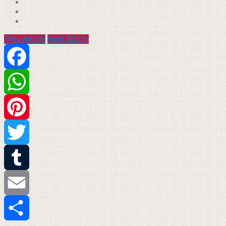
Prev Article
Next Article
Facebook
WhatsApp
Pinterest
Twitter
Tumblr
Email