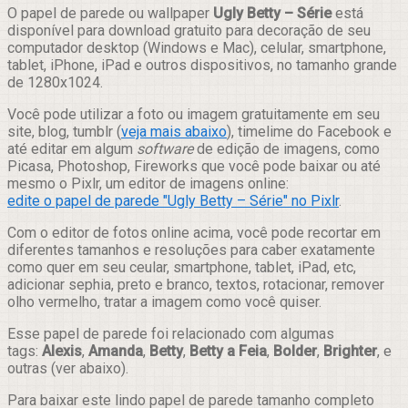
Compartilhar
O papel de parede ou wallpaper
Ugly Betty – Série
está
disponível para download gratuito para decoração de seu
computador desktop (Windows e Mac), celular, smartphone,
tablet, iPhone, iPad e outros dispositivos, no tamanho grande
de 1280x1024.
Você pode utilizar a foto ou imagem gratuitamente em seu
site, blog, tumblr (
veja mais abaixo
), timelime do Facebook e
até editar em algum
software
de edição de imagens, como
Picasa, Photoshop, Fireworks que você pode baixar ou até
mesmo o Pixlr, um editor de imagens online:
edite o papel de parede "Ugly Betty – Série" no Pixlr
.
Com o editor de fotos online acima, você pode recortar em
diferentes tamanhos e resoluções para caber exatamente
como quer em seu ceular, smartphone, tablet, iPad, etc,
adicionar sephia, preto e branco, textos, rotacionar, remover
olho vermelho, tratar a imagem como você quiser.
Esse papel de parede foi relacionado com algumas
tags:
Alexis
,
Amanda
,
Betty
,
Betty a Feia
,
Bolder
,
Brighter
, e
outras (ver abaixo).
Para baixar este lindo papel de parede tamanho completo