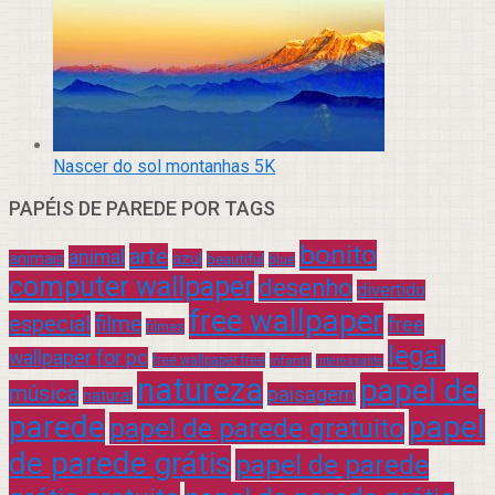
Nascer do sol montanhas 5K
PAPÉIS DE PAREDE POR TAGS
bonito
arte
animal
azul
animais
beautiful
blue
computer wallpaper
desenho
divertido
free wallpaper
especial
filme
free
filmes
legal
wallpaper for pc
free wallpaper free
infantil
interessante
natureza
papel de
música
paisagem
natural
parede
papel
papel de parede gratuito
de parede grátis
papel de parede