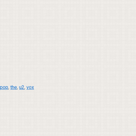
pop
,
the
,
u2
,
vox