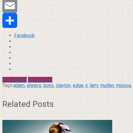
Tumblr
Email
Compartilhar
Facebook
Prev Article
Next Article
Tags:
adam
,
always
,
bono
,
clayton
,
edge
,
jr
,
larry
,
mullen
,
música
,
Related Posts