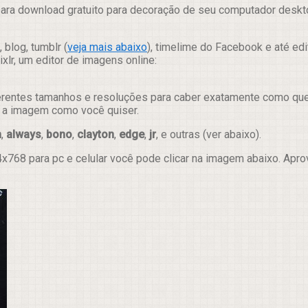
ara download gratuito para decoração de seu computador desktop
 blog, tumblr (
veja mais abaixo
), timelime do Facebook e até ed
lr, um editor de imagens online:
erentes tamanhos e resoluções para caber exatamente como quer e
ar a imagem como você quiser.
m
,
always
,
bono
,
clayton
,
edge
,
jr
, e outras (ver abaixo).
x768 para pc e celular você pode clicar na imagem abaixo. Apr