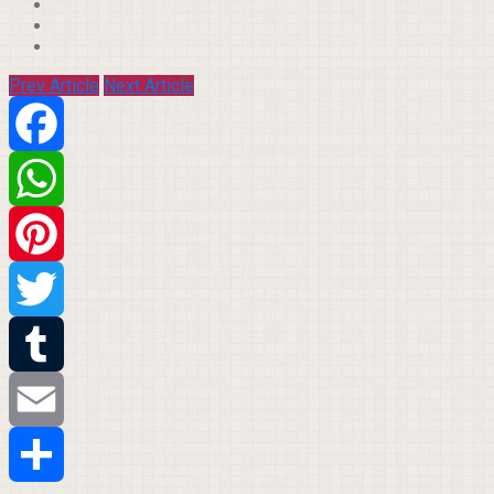
Prev Article
Next Article
Facebook
WhatsApp
Pinterest
Twitter
Tumblr
Email