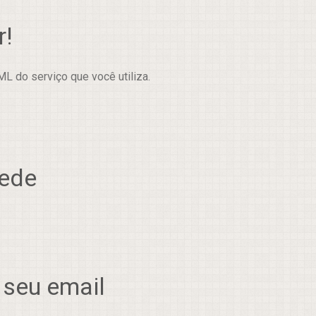
r!
L do serviço que você utiliza.
rede
 seu email