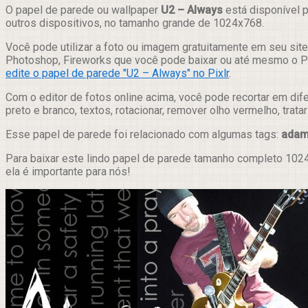
Compartilhar
O papel de parede ou wallpaper
U2 – Always
está disponível p
outros dispositivos, no tamanho grande de 1024x768.
Você pode utilizar a foto ou imagem gratuitamente em seu site,
Photoshop, Fireworks que você pode baixar ou até mesmo o Pix
edite o papel de parede "U2 – Always" no Pixlr
.
Com o editor de fotos online acima, você pode recortar em dif
preto e branco, textos, rotacionar, remover olho vermelho, trat
Esse papel de parede foi relacionado com algumas tags:
ada
Para baixar este lindo papel de parede tamanho completo 1024
ela é importante para nós!