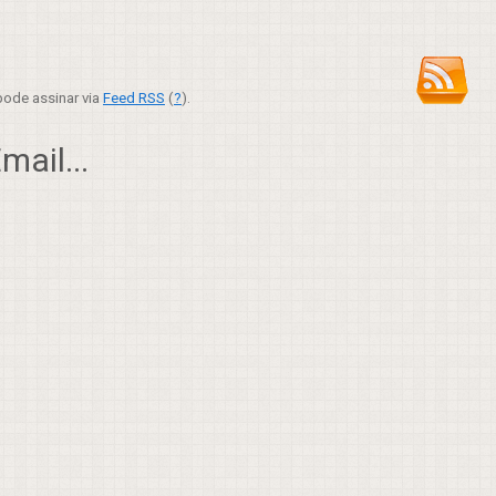
ode assinar via
Feed RSS
(
?
).
ail...