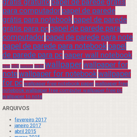
grátis gratuito
papel de parede grátis
para computador
papel de parede
grátis para notebook
papel de parede
grátis para pc
papel de parede para
computador
papel de parede para note
papel de parede para notebook
papel
de parede para pc
paper wall notebook
wallpaper
wallpaper for
rock
verde
praia
sucesso
note
wallpaper for notebook
wallpaper
for pc
wallpaper free notebook paper
wallpaper free
notebook wallpaper free computer wallpaper free pc
wallpaper to note
ARQUIVOS
fevereiro 2017
janeiro 2017
abril 2015