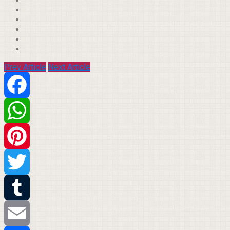
Prev Article
Next Article
Facebook
WhatsApp
Pinterest
Twitter
Tumblr