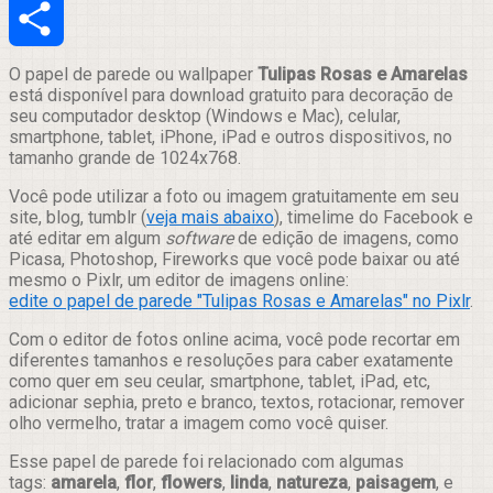
Email
Compartilhar
O papel de parede ou wallpaper
Tulipas Rosas e Amarelas
está disponível para download gratuito para decoração de
seu computador desktop (Windows e Mac), celular,
smartphone, tablet, iPhone, iPad e outros dispositivos, no
tamanho grande de 1024x768.
Você pode utilizar a foto ou imagem gratuitamente em seu
site, blog, tumblr (
veja mais abaixo
), timelime do Facebook e
até editar em algum
software
de edição de imagens, como
Picasa, Photoshop, Fireworks que você pode baixar ou até
mesmo o Pixlr, um editor de imagens online:
edite o papel de parede "Tulipas Rosas e Amarelas" no Pixlr
.
Com o editor de fotos online acima, você pode recortar em
diferentes tamanhos e resoluções para caber exatamente
como quer em seu ceular, smartphone, tablet, iPad, etc,
adicionar sephia, preto e branco, textos, rotacionar, remover
olho vermelho, tratar a imagem como você quiser.
Esse papel de parede foi relacionado com algumas
tags:
amarela
,
flor
,
flowers
,
linda
,
natureza
,
paisagem
, e