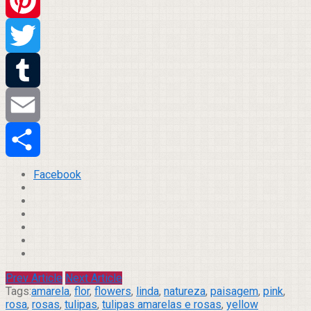
WhatsApp
Pinterest
Twitter
Tumblr
Email
Compartilhar
Facebook
Prev Article
Next Article
Tags:
amarela
,
flor
,
flowers
,
linda
,
natureza
,
paisagem
,
pink
,
rosa
,
rosas
,
tulipas
,
tulipas amarelas e rosas
,
yellow