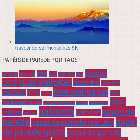
Nascer do sol montanhas 5K
PAPÉIS DE PAREDE POR TAGS
bonito
arte
animal
azul
animais
beautiful
blue
computer wallpaper
desenho
divertido
free wallpaper
especial
filme
free
filmes
legal
wallpaper for pc
free wallpaper free
infantil
interessante
natureza
papel de
música
paisagem
natural
parede
papel
papel de parede gratuito
de parede grátis
papel de parede