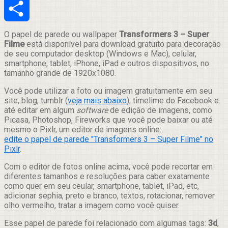
Email
Compartilhar
O papel de parede ou wallpaper
Transformers 3 – Super
Filme
está disponível para download gratuito para decoração
de seu computador desktop (Windows e Mac), celular,
smartphone, tablet, iPhone, iPad e outros dispositivos, no
tamanho grande de 1920x1080.
Você pode utilizar a foto ou imagem gratuitamente em seu
site, blog, tumblr (
veja mais abaixo
), timelime do Facebook e
até editar em algum
software
de edição de imagens, como
Picasa, Photoshop, Fireworks que você pode baixar ou até
mesmo o Pixlr, um editor de imagens online:
edite o papel de parede "Transformers 3 – Super Filme" no
Pixlr
.
Com o editor de fotos online acima, você pode recortar em
diferentes tamanhos e resoluções para caber exatamente
como quer em seu ceular, smartphone, tablet, iPad, etc,
adicionar sephia, preto e branco, textos, rotacionar, remover
olho vermelho, tratar a imagem como você quiser.
Esse papel de parede foi relacionado com algumas tags:
3d
,