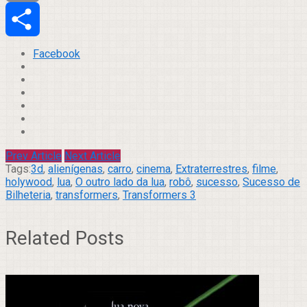
Email
Compartilhar
Facebook
Prev Article
Next Article
Tags:
3d
,
alienígenas
,
carro
,
cinema
,
Extraterrestres
,
filme
,
holywood
,
lua
,
O outro lado da lua
,
robô
,
sucesso
,
Sucesso de
Bilheteria
,
transformers
,
Transformers 3
Related Posts