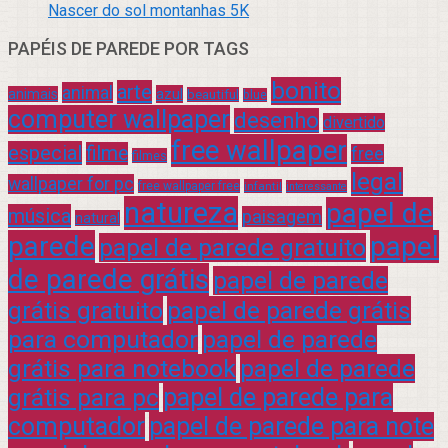
Nascer do sol montanhas 5K
PAPÉIS DE PAREDE POR TAGS
bonito
arte
animal
azul
animais
beautiful
blue
computer wallpaper
desenho
divertido
free wallpaper
especial
filme
free
filmes
legal
wallpaper for pc
free wallpaper free
infantil
interessante
natureza
papel de
música
paisagem
natural
parede
papel
papel de parede gratuito
de parede grátis
papel de parede
grátis gratuito
papel de parede grátis
para computador
papel de parede
grátis para notebook
papel de parede
grátis para pc
papel de parede para
computador
papel de parede para note