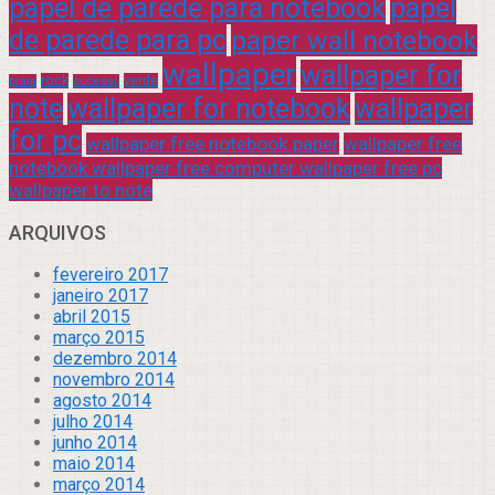
papel de parede para notebook
papel
de parede para pc
paper wall notebook
wallpaper
wallpaper for
rock
verde
praia
sucesso
note
wallpaper for notebook
wallpaper
for pc
wallpaper free notebook paper
wallpaper free
notebook wallpaper free computer wallpaper free pc
wallpaper to note
ARQUIVOS
fevereiro 2017
janeiro 2017
abril 2015
março 2015
dezembro 2014
novembro 2014
agosto 2014
julho 2014
junho 2014
maio 2014
março 2014