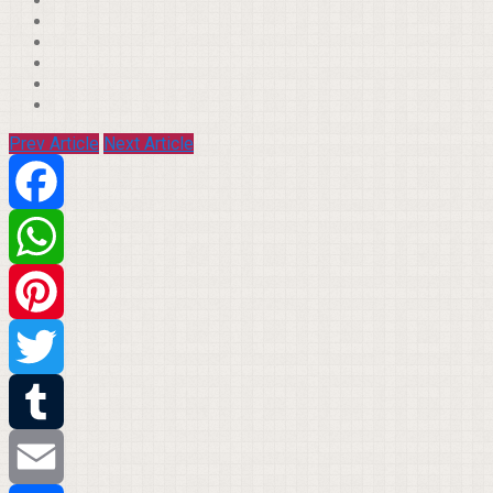
Prev Article
Next Article
Facebook
WhatsApp
Pinterest
Twitter
Tumblr