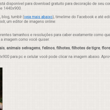
stá disponível para download gratuito para decoração de seu co
 de 1440x900.
 blog, tumblr (
veja mais abaixo
), timelime do Facebook e até ed
lr, um editor de imagens online:
erentes tamanhos e resoluções para caber exatamente como quer e
ar a imagem como você quiser.
ais
,
animais selvagens
,
felinos
,
filhotes
,
filhotes de tigre
,
flor
x900 para pc e celular você pode clicar na imagem abaixo. Apr