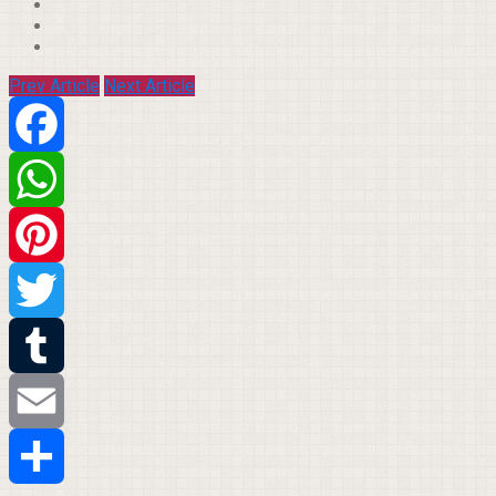
Prev Article
Next Article
Facebook
WhatsApp
Pinterest
Twitter
Tumblr
Email