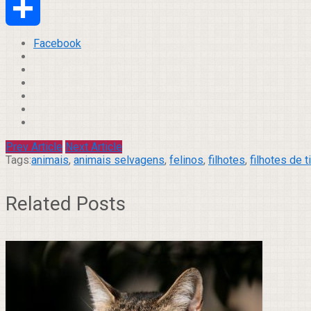
Email
Compartilhar
Facebook
Prev Article
Next Article
Tags:
animais
,
animais selvagens
,
felinos
,
filhotes
,
filhotes de t
Related Posts