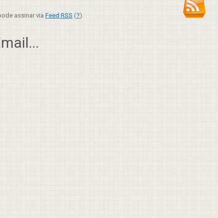
ode assinar via
Feed RSS
(
?
).
ail...