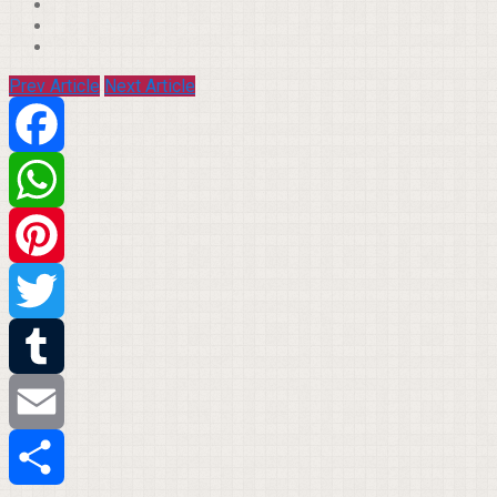
Prev Article
Next Article
Facebook
WhatsApp
Pinterest
Twitter
Tumblr
Email