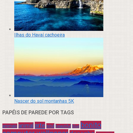
Ilhas do Havaí cachoeira
Nascer do sol montanhas 5K
PAPÉIS DE PAREDE POR TAGS
bonito
arte
animal
azul
animais
beautiful
blue