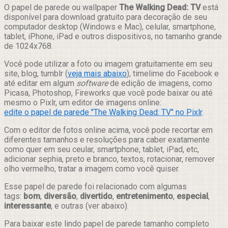
Compartilhar
O papel de parede ou wallpaper
The Walking Dead: TV
está
disponível para download gratuito para decoração de seu
computador desktop (Windows e Mac), celular, smartphone,
tablet, iPhone, iPad e outros dispositivos, no tamanho grande
de 1024x768.
Você pode utilizar a foto ou imagem gratuitamente em seu
site, blog, tumblr (
veja mais abaixo
), timelime do Facebook e
até editar em algum
software
de edição de imagens, como
Picasa, Photoshop, Fireworks que você pode baixar ou até
mesmo o Pixlr, um editor de imagens online:
edite o papel de parede "The Walking Dead: TV" no Pixlr
.
Com o editor de fotos online acima, você pode recortar em
diferentes tamanhos e resoluções para caber exatamente
como quer em seu ceular, smartphone, tablet, iPad, etc,
adicionar sephia, preto e branco, textos, rotacionar, remover
olho vermelho, tratar a imagem como você quiser.
Esse papel de parede foi relacionado com algumas
tags:
bom
,
diversão
,
divertido
,
entretenimento
,
especial
,
interessante
, e outras (ver abaixo).
Para baixar este lindo papel de parede tamanho completo