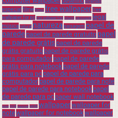
computer wallpaper
desenho
divertido
free wallpaper
especial
filme
free
filmes
legal
wallpaper for pc
free wallpaper free
infantil
interessante
natureza
papel de
música
paisagem
natural
parede
papel
papel de parede gratuito
de parede grátis
papel de parede
grátis gratuito
papel de parede grátis
para computador
papel de parede
grátis para notebook
papel de parede
grátis para pc
papel de parede para
computador
papel de parede para note
papel de parede para notebook
papel
de parede para pc
paper wall notebook
wallpaper
wallpaper for
rock
verde
praia
sucesso
note
wallpaper for notebook
wallpaper