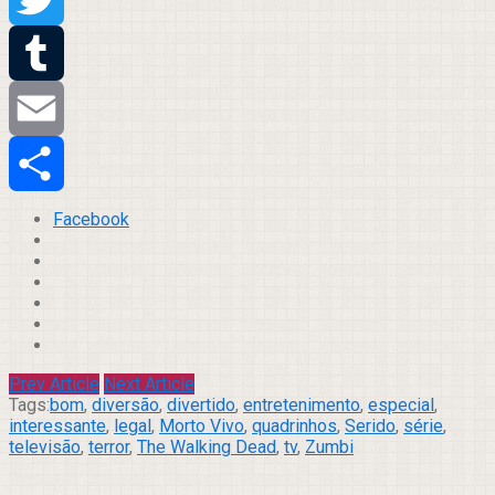
Twitter
Tumblr
Email
Compartilhar
Facebook
Prev Article
Next Article
Tags:
bom
,
diversão
,
divertido
,
entretenimento
,
especial
,
interessante
,
legal
,
Morto Vivo
,
quadrinhos
,
Serido
,
série
,
televisão
,
terror
,
The Walking Dead
,
tv
,
Zumbi