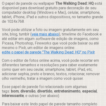
Compartilhar
O papel de parede ou wallpaper
The Walking Dead: HQ
está
disponível para download gratuito para decoração de seu
computador desktop (Windows e Mac), celular, smartphone,
tablet, iPhone, iPad e outros dispositivos, no tamanho grande
de 1024x768.
Você pode utilizar a foto ou imagem gratuitamente em seu
site, blog, tumblr (
veja mais abaixo
), timelime do Facebook e
até editar em algum
software
de edição de imagens, como
Picasa, Photoshop, Fireworks que você pode baixar ou até
mesmo o Pixlr, um editor de imagens online:
edite o papel de parede "The Walking Dead: HQ" no Pixlr
.
Com o editor de fotos online acima, você pode recortar em
diferentes tamanhos e resoluções para caber exatamente
como quer em seu ceular, smartphone, tablet, iPad, etc,
adicionar sephia, preto e branco, textos, rotacionar, remover
olho vermelho, tratar a imagem como você quiser.
Esse papel de parede foi relacionado com algumas
tags:
bom
,
diversão
,
divertido
,
entretenimento
,
especial
,
interessante
, e outras (ver abaixo).
Para baixar este lindo papel de parede tamanho completo