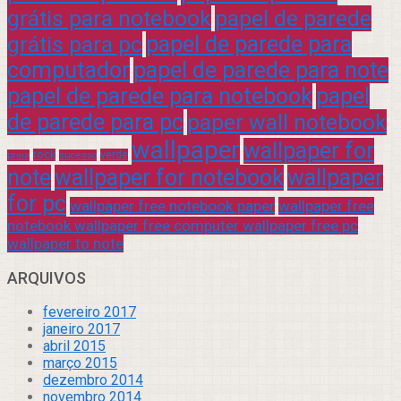
grátis para notebook
papel de parede
grátis para pc
papel de parede para
computador
papel de parede para note
papel de parede para notebook
papel
de parede para pc
paper wall notebook
wallpaper
wallpaper for
rock
verde
praia
sucesso
note
wallpaper for notebook
wallpaper
for pc
wallpaper free notebook paper
wallpaper free
notebook wallpaper free computer wallpaper free pc
wallpaper to note
ARQUIVOS
fevereiro 2017
janeiro 2017
abril 2015
março 2015
dezembro 2014
novembro 2014