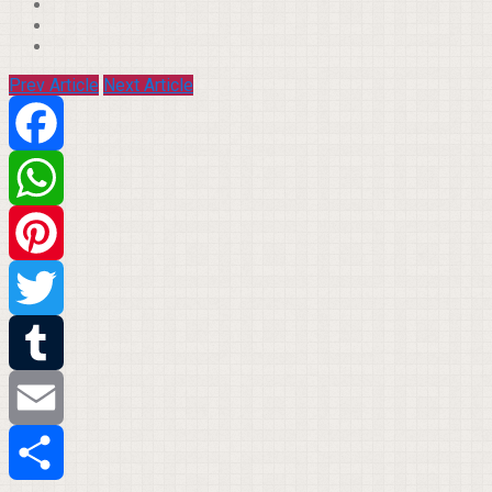
Prev Article
Next Article
Facebook
WhatsApp
Pinterest
Twitter
Tumblr
Email