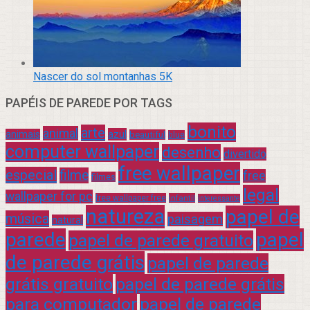
Nascer do sol montanhas 5K
PAPÉIS DE PAREDE POR TAGS
bonito
arte
animal
azul
animais
beautiful
blue
computer wallpaper
desenho
divertido
free wallpaper
especial
filme
free
filmes
legal
wallpaper for pc
free wallpaper free
infantil
interessante
natureza
papel de
música
paisagem
natural
parede
papel
papel de parede gratuito
de parede grátis
papel de parede
grátis gratuito
papel de parede grátis
para computador
papel de parede