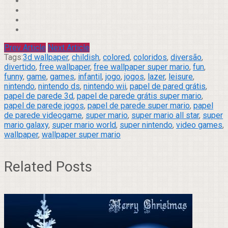
Prev Article
Next Article
Tags:
3d wallpaper
,
childish
,
colored
,
coloridos
,
diversão
,
divertido
,
free wallpaper
,
free wallpaper super mario
,
fun
,
funny
,
game
,
games
,
infantil
,
jogo
,
jogos
,
lazer
,
leisure
,
nintendo
,
nintendo ds
,
nintendo wii
,
papel de pared grátis
,
papel de parede 3d
,
papel de parede grátis super mario
,
papel de parede jogos
,
papel de parede super mario
,
papel
de parede videogame
,
super mario
,
super mario all star
,
super
mario galaxy
,
super mario world
,
super nintendo
,
video games
,
wallpaper
,
wallpaper super mario
Related Posts