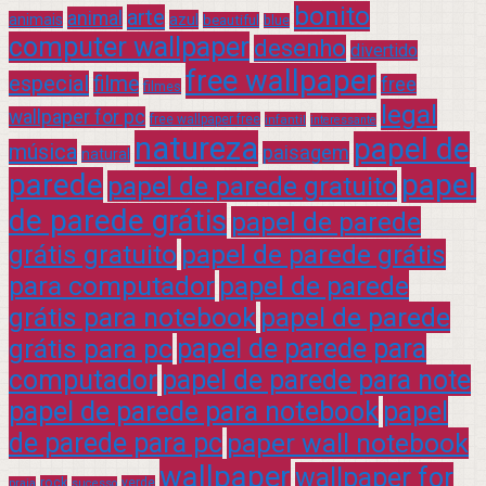
bonito
arte
animal
azul
animais
beautiful
blue
computer wallpaper
desenho
divertido
free wallpaper
especial
filme
free
filmes
legal
wallpaper for pc
free wallpaper free
infantil
interessante
natureza
papel de
música
paisagem
natural
parede
papel
papel de parede gratuito
de parede grátis
papel de parede
grátis gratuito
papel de parede grátis
para computador
papel de parede
grátis para notebook
papel de parede
grátis para pc
papel de parede para
computador
papel de parede para note
papel de parede para notebook
papel
de parede para pc
paper wall notebook
wallpaper
wallpaper for
rock
verde
praia
sucesso