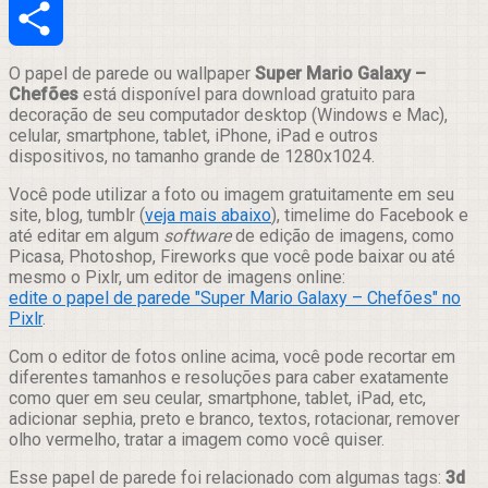
Email
Compartilhar
O papel de parede ou wallpaper
Super Mario Galaxy –
Chefões
está disponível para download gratuito para
decoração de seu computador desktop (Windows e Mac),
celular, smartphone, tablet, iPhone, iPad e outros
dispositivos, no tamanho grande de 1280x1024.
Você pode utilizar a foto ou imagem gratuitamente em seu
site, blog, tumblr (
veja mais abaixo
), timelime do Facebook e
até editar em algum
software
de edição de imagens, como
Picasa, Photoshop, Fireworks que você pode baixar ou até
mesmo o Pixlr, um editor de imagens online:
edite o papel de parede "Super Mario Galaxy – Chefões" no
Pixlr
.
Com o editor de fotos online acima, você pode recortar em
diferentes tamanhos e resoluções para caber exatamente
como quer em seu ceular, smartphone, tablet, iPad, etc,
adicionar sephia, preto e branco, textos, rotacionar, remover
olho vermelho, tratar a imagem como você quiser.
Esse papel de parede foi relacionado com algumas tags:
3d