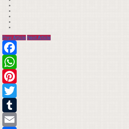
Prev Article
Next Article
Facebook
WhatsApp
Pinterest
Twitter
Tumblr