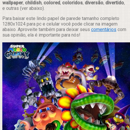
wallpaper
,
childish
,
colored
,
coloridos
,
diversão
,
divertido
,
e outras (ver abaixo).
Para baixar este lindo papel de parede tamanho completo
1280x1024 para pc e celular você pode clicar na imagem
abaixo. Aproveite também para deixar seus
comentários
com
sua opinião, ela é importante para nós!