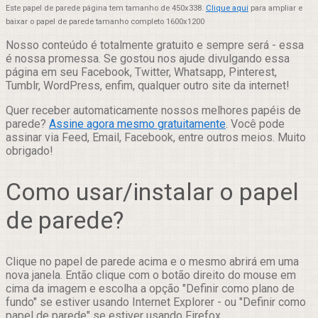
Este papel de parede página tem tamanho de 450x338.
Clique aqui
para ampliar e
baixar o papel de parede tamanho completo 1600x1200
Nosso conteúdo é totalmente gratuito e sempre será - essa
é nossa promessa. Se gostou nos ajude divulgando essa
página em seu Facebook, Twitter, Whatsapp, Pinterest,
Tumblr, WordPress, enfim, qualquer outro site da internet!
Quer receber automaticamente nossos melhores papéis de
parede?
Assine agora mesmo gratuitamente
. Você pode
assinar via Feed, Email, Facebook, entre outros meios. Muito
obrigado!
Como usar/instalar o papel
de parede?
Clique no papel de parede acima e o mesmo abrirá em uma
nova janela. Então clique com o botão direito do mouse em
cima da imagem e escolha a opção "Definir como plano de
fundo" se estiver usando Internet Explorer - ou "Definir como
papel de parede" se estiver usando Firefox.