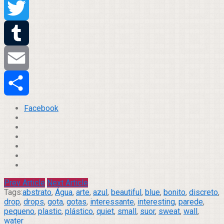
Pinterest
Twitter
Tumblr
Email
Compartilhar
Facebook
Prev Article
Next Article
Tags:
abstrato
,
Água
,
arte
,
azul
,
beautiful
,
blue
,
bonito
,
discreto
,
drop
,
drops
,
gota
,
gotas
,
interessante
,
interesting
,
parede
,
pequeno
,
plastic
,
plástico
,
quiet
,
small
,
suor
,
sweat
,
wall
,
water