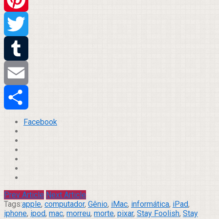
Pinterest
Twitter
Tumblr
Email
Compartilhar
Facebook
Prev Article
Next Article
Tags:
apple
,
computador
,
Gênio
,
iMac
,
informática
,
iPad
,
iphone
,
ipod
,
mac
,
morreu
,
morte
,
pixar
,
Stay Foolish
,
Stay