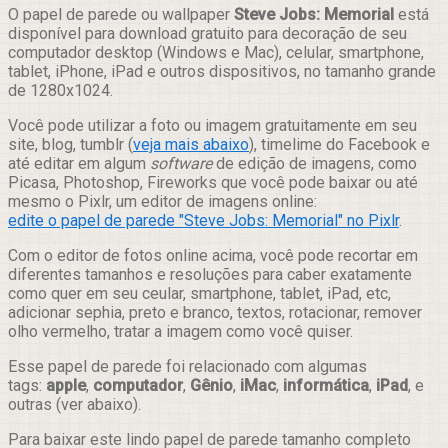
Compartilhar
O papel de parede ou wallpaper
Steve Jobs: Memorial
está
disponível para download gratuito para decoração de seu
computador desktop (Windows e Mac), celular, smartphone,
tablet, iPhone, iPad e outros dispositivos, no tamanho grande
de 1280x1024.
Você pode utilizar a foto ou imagem gratuitamente em seu
site, blog, tumblr (
veja mais abaixo
), timelime do Facebook e
até editar em algum
software
de edição de imagens, como
Picasa, Photoshop, Fireworks que você pode baixar ou até
mesmo o Pixlr, um editor de imagens online:
edite o papel de parede "Steve Jobs: Memorial" no Pixlr
.
Com o editor de fotos online acima, você pode recortar em
diferentes tamanhos e resoluções para caber exatamente
como quer em seu ceular, smartphone, tablet, iPad, etc,
adicionar sephia, preto e branco, textos, rotacionar, remover
olho vermelho, tratar a imagem como você quiser.
Esse papel de parede foi relacionado com algumas
tags:
apple
,
computador
,
Gênio
,
iMac
,
informática
,
iPad
, e
outras (ver abaixo).
Para baixar este lindo papel de parede tamanho completo