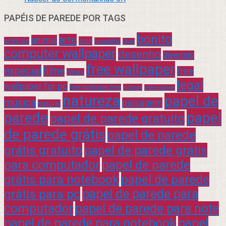
PAPÉIS DE PAREDE POR TAGS
bonito
arte
animal
azul
animais
beautiful
blue
computer wallpaper
desenho
divertido
free wallpaper
especial
filme
free
filmes
legal
wallpaper for pc
free wallpaper free
infantil
interessante
natureza
papel de
música
paisagem
natural
parede
papel
papel de parede gratuito
de parede grátis
papel de parede
grátis gratuito
papel de parede grátis
para computador
papel de parede
grátis para notebook
papel de parede
grátis para pc
papel de parede para
computador
papel de parede para note
papel de parede para notebook
papel