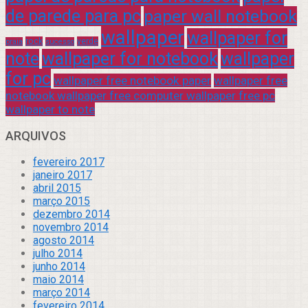
de parede para pc
paper wall notebook
wallpaper
wallpaper for
rock
verde
praia
sucesso
note
wallpaper for notebook
wallpaper
for pc
wallpaper free notebook paper
wallpaper free
notebook wallpaper free computer wallpaper free pc
wallpaper to note
ARQUIVOS
fevereiro 2017
janeiro 2017
abril 2015
março 2015
dezembro 2014
novembro 2014
agosto 2014
julho 2014
junho 2014
maio 2014
março 2014
fevereiro 2014