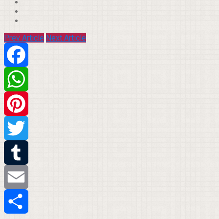
Prev Article
Next Article
Facebook
WhatsApp
Pinterest
Twitter
Tumblr
Email