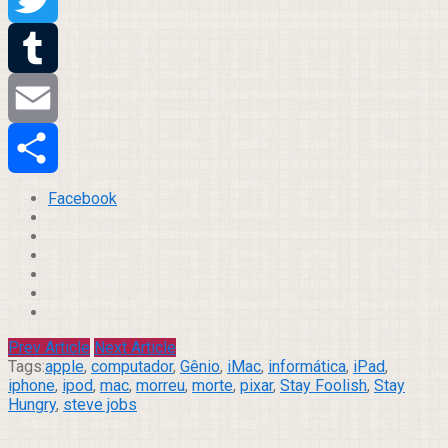
Twitter
Tumblr
Email
Compartilhar
Facebook
Prev Article
Next Article
Tags:
apple
,
computador
,
Gênio
,
iMac
,
informática
,
iPad
,
iphone
,
ipod
,
mac
,
morreu
,
morte
,
pixar
,
Stay Foolish
,
Stay
Hungry
,
steve jobs