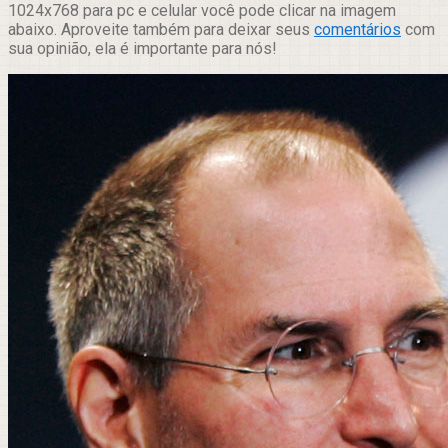
1024x768 para pc e celular você pode clicar na imagem
abaixo. Aproveite também para deixar seus
comentários
com
sua opinião, ela é importante para nós!