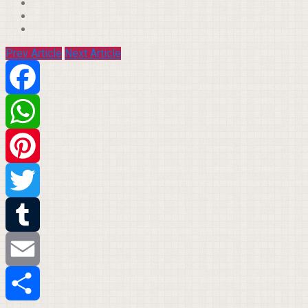
Prev Article
Next Article
Facebook
WhatsApp
Pinterest
Twitter
Tumblr
Email