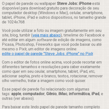
Compartilhar
O papel de parede ou wallpaper
Steve Jobs: iPhone
está
disponível para download gratuito para decoração de seu
computador desktop (Windows e Mac), celular, smartphone,
tablet, iPhone, iPad e outros dispositivos, no tamanho grande
de 1024x768.
Você pode utilizar a foto ou imagem gratuitamente em seu
site, blog, tumblr (
veja mais abaixo
), timelime do Facebook e
até editar em algum
software
de edição de imagens, como
Picasa, Photoshop, Fireworks que você pode baixar ou até
mesmo o Pixlr, um editor de imagens online:
edite o papel de parede "Steve Jobs: iPhone" no Pixlr
.
Com o editor de fotos online acima, você pode recortar em
diferentes tamanhos e resoluções para caber exatamente
como quer em seu ceular, smartphone, tablet, iPad, etc,
adicionar sephia, preto e branco, textos, rotacionar, remover
olho vermelho, tratar a imagem como você quiser.
Esse papel de parede foi relacionado com algumas
tags:
apple
,
computador
,
Gênio
,
iMac
,
informática
,
iPad
, e
outras (ver abaixo).
Para baixar este lindo papel de parede tamanho completo