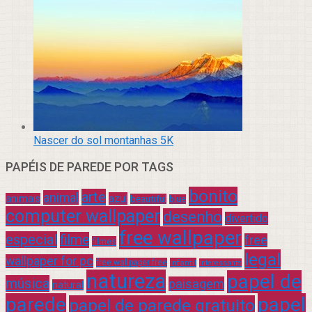
Nascer do sol montanhas 5K
PAPÉIS DE PAREDE POR TAGS
bonito
arte
animal
azul
animais
beautiful
blue
computer wallpaper
desenho
divertido
free wallpaper
especial
filme
free
filmes
legal
wallpaper for pc
free wallpaper free
infantil
interessante
natureza
papel de
música
paisagem
natural
parede
papel
papel de parede gratuito