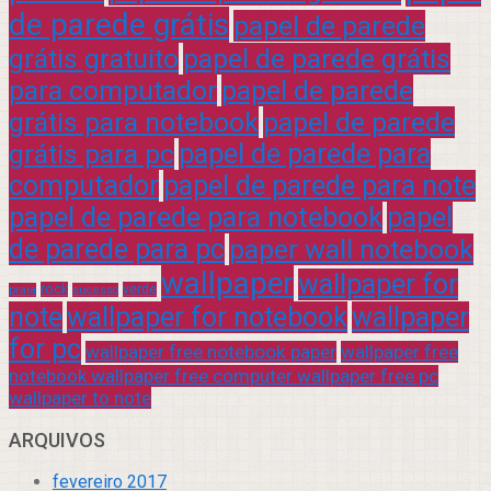
de parede grátis
papel de parede
grátis gratuito
papel de parede grátis
para computador
papel de parede
grátis para notebook
papel de parede
grátis para pc
papel de parede para
computador
papel de parede para note
papel de parede para notebook
papel
de parede para pc
paper wall notebook
wallpaper
wallpaper for
rock
verde
praia
sucesso
note
wallpaper for notebook
wallpaper
for pc
wallpaper free notebook paper
wallpaper free
notebook wallpaper free computer wallpaper free pc
wallpaper to note
ARQUIVOS
fevereiro 2017