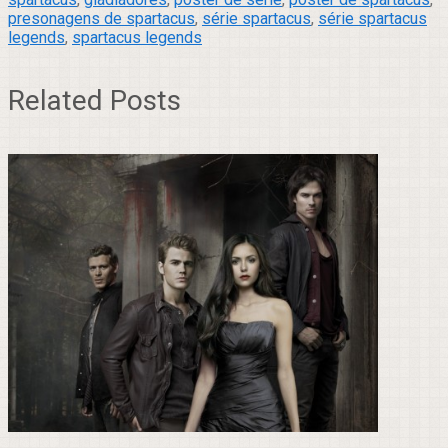
presonagens de spartacus
,
série spartacus
,
série spartacus
legends
,
spartacus legends
Related Posts