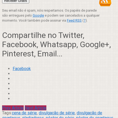
Seu email não é spam, nós respeitamos. Os papéis de parede
são entregues pelo
Google
e podem ser cancelados a qualquer
momento. Você também pode assinar via
Feed RSS
(
?
).
Compartilhe no Twitter,
Facebook, Whatsapp, Google+,
Pinterest, Email...
Facebook
Prev Article
Next Article
Tags:
cena de série
,
divulgação de série
,
divulgação de
spartacus
,
gladiadores
,
pôster de série
,
pôster de spartacus
,