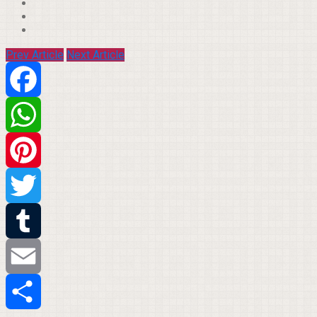
Prev Article
Next Article
Facebook
WhatsApp
Pinterest
Twitter
Tumblr
Email