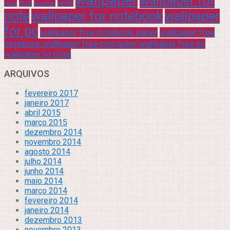
wallpaper
wallpaper for
rock
verde
praia
sucesso
note
wallpaper for notebook
wallpaper
for pc
wallpaper free notebook paper
wallpaper free
notebook wallpaper free computer wallpaper free pc
wallpaper to note
ARQUIVOS
fevereiro 2017
janeiro 2017
abril 2015
março 2015
dezembro 2014
novembro 2014
agosto 2014
julho 2014
junho 2014
maio 2014
março 2014
fevereiro 2014
janeiro 2014
dezembro 2013
novembro 2013