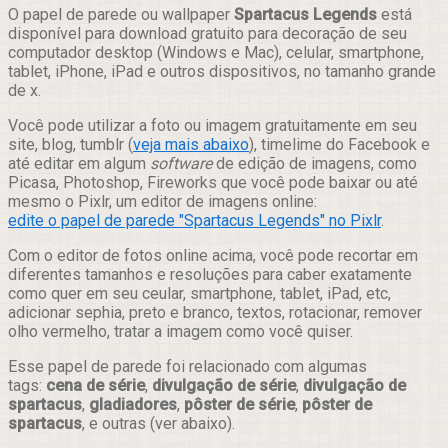
Compartilhar
O papel de parede ou wallpaper
Spartacus Legends
está
disponível para download gratuito para decoração de seu
computador desktop (Windows e Mac), celular, smartphone,
tablet, iPhone, iPad e outros dispositivos, no tamanho grande
de x.
Você pode utilizar a foto ou imagem gratuitamente em seu
site, blog, tumblr (
veja mais abaixo
), timelime do Facebook e
até editar em algum
software
de edição de imagens, como
Picasa, Photoshop, Fireworks que você pode baixar ou até
mesmo o Pixlr, um editor de imagens online:
edite o papel de parede "Spartacus Legends" no Pixlr
.
Com o editor de fotos online acima, você pode recortar em
diferentes tamanhos e resoluções para caber exatamente
como quer em seu ceular, smartphone, tablet, iPad, etc,
adicionar sephia, preto e branco, textos, rotacionar, remover
olho vermelho, tratar a imagem como você quiser.
Esse papel de parede foi relacionado com algumas
tags:
cena de série
,
divulgação de série
,
divulgação de
spartacus
,
gladiadores
,
pôster de série
,
pôster de
spartacus
, e outras (ver abaixo).