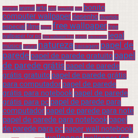
bonito
arte
animal
azul
animais
beautiful
blue
computer wallpaper
desenho
divertido
free wallpaper
especial
filme
free
filmes
legal
wallpaper for pc
free wallpaper free
infantil
interessante
natureza
papel de
música
paisagem
natural
parede
papel
papel de parede gratuito
de parede grátis
papel de parede
grátis gratuito
papel de parede grátis
para computador
papel de parede
grátis para notebook
papel de parede
grátis para pc
papel de parede para
computador
papel de parede para note
papel de parede para notebook
papel
de parede para pc
paper wall notebook