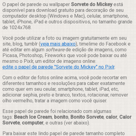
Compartilhar
O papel de parede ou wallpaper
Sorvete do Mickey
está
disponível para download gratuito para decoração de seu
computador desktop (Windows e Mac), celular, smartphone,
tablet, iPhone, iPad e outros dispositivos, no tamanho grande
de 1024x768.
Você pode utilizar a foto ou imagem gratuitamente em seu
site, blog, tumblr (
veja mais abaixo
), timelime do Facebook e
até editar em algum
software
de edição de imagens, como
Picasa, Photoshop, Fireworks que você pode baixar ou até
mesmo o Pixlr, um editor de imagens online:
edite o papel de parede "Sorvete do Mickey" no Pixlr
.
Com o editor de fotos online acima, você pode recortar em
diferentes tamanhos e resoluções para caber exatamente
como quer em seu ceular, smartphone, tablet, iPad, etc,
adicionar sephia, preto e branco, textos, rotacionar, remover
olho vermelho, tratar a imagem como você quiser.
Esse papel de parede foi relacionado com algumas
tags:
Beach Ice Cream
,
bonito
,
Bonito Sorvete
,
calor
,
Calor
Sorvete
,
computer
, e outras (ver abaixo).
Para baixar este lindo papel de parede tamanho completo