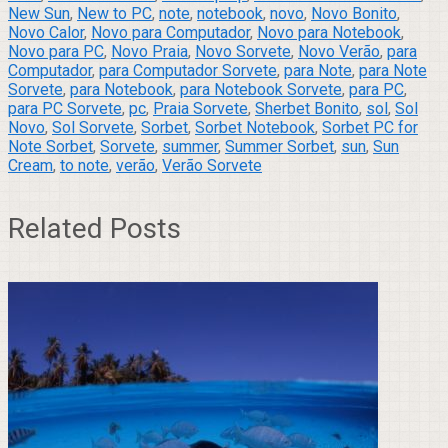
New Sun
,
New to PC
,
note
,
notebook
,
novo
,
Novo Bonito
,
Novo Calor
,
Novo para Computador
,
Novo para Notebook
,
Novo para PC
,
Novo Praia
,
Novo Sorvete
,
Novo Verão
,
para
Computador
,
para Computador Sorvete
,
para Note
,
para Note
Sorvete
,
para Notebook
,
para Notebook Sorvete
,
para PC
,
para PC Sorvete
,
pc
,
Praia Sorvete
,
Sherbet Bonito
,
sol
,
Sol
Novo
,
Sol Sorvete
,
Sorbet
,
Sorbet Notebook
,
Sorbet PC for
Note Sorbet
,
Sorvete
,
summer
,
Summer Sorbet
,
sun
,
Sun
Cream
,
to note
,
verão
,
Verão Sorvete
Related Posts