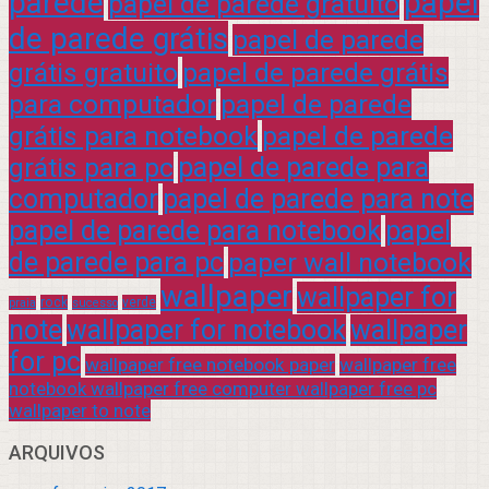
parede
papel
papel de parede gratuito
de parede grátis
papel de parede
grátis gratuito
papel de parede grátis
para computador
papel de parede
grátis para notebook
papel de parede
grátis para pc
papel de parede para
computador
papel de parede para note
papel de parede para notebook
papel
de parede para pc
paper wall notebook
wallpaper
wallpaper for
rock
verde
praia
sucesso
note
wallpaper for notebook
wallpaper
for pc
wallpaper free notebook paper
wallpaper free
notebook wallpaper free computer wallpaper free pc
wallpaper to note
ARQUIVOS