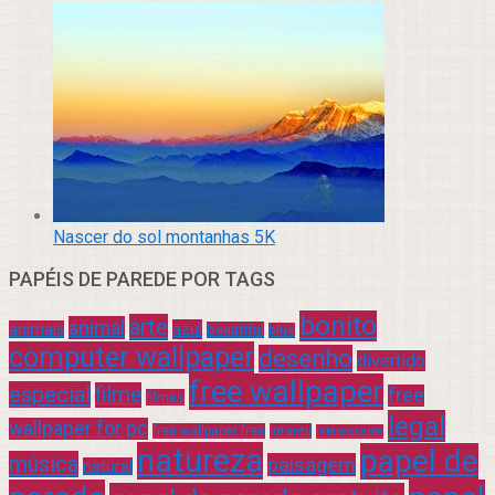
Nascer do sol montanhas 5K
PAPÉIS DE PAREDE POR TAGS
bonito
arte
animal
azul
animais
beautiful
blue
computer wallpaper
desenho
divertido
free wallpaper
especial
filme
free
filmes
legal
wallpaper for pc
free wallpaper free
infantil
interessante
natureza
papel de
música
paisagem
natural