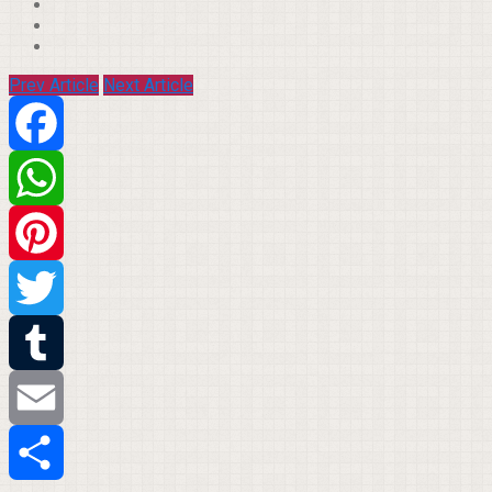
Prev Article
Next Article
Facebook
WhatsApp
Pinterest
Twitter
Tumblr
Email