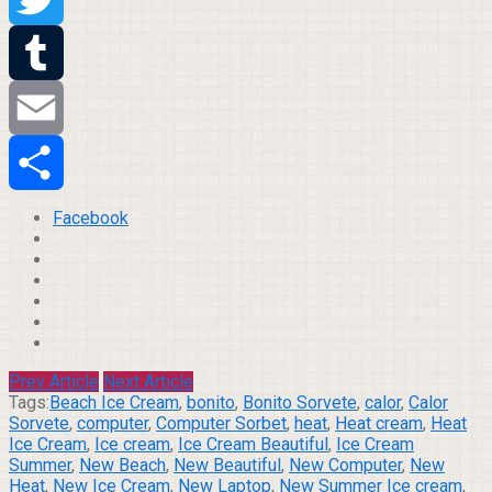
Twitter
Tumblr
Email
Compartilhar
Facebook
Prev Article
Next Article
Tags:
Beach Ice Cream
,
bonito
,
Bonito Sorvete
,
calor
,
Calor
Sorvete
,
computer
,
Computer Sorbet
,
heat
,
Heat cream
,
Heat
Ice Cream
,
Ice cream
,
Ice Cream Beautiful
,
Ice Cream
Summer
,
New Beach
,
New Beautiful
,
New Computer
,
New
Heat
,
New Ice Cream
,
New Laptop
,
New Summer Ice cream
,