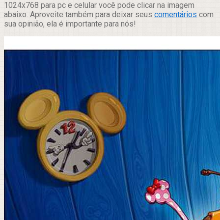
1024x768 para pc e celular você pode clicar na imagem
abaixo. Aproveite também para deixar seus
comentários
com
sua opinião, ela é importante para nós!