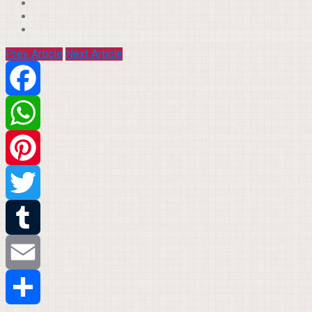
Prev Article
Next Article
Facebook
WhatsApp
Pinterest
Twitter
Tumblr
Email