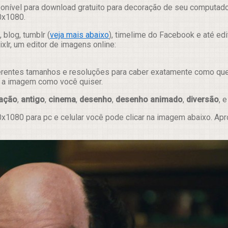
onível para download gratuito para decoração de seu computador
0x1080.
 blog, tumblr (
veja mais abaixo
), timelime do Facebook e até ed
lr, um editor de imagens online:
erentes tamanhos e resoluções para caber exatamente como quer e
ar a imagem como você quiser.
ação
,
antigo
,
cinema
,
desenho
,
desenho animado
,
diversão
, 
x1080 para pc e celular você pode clicar na imagem abaixo. Ap