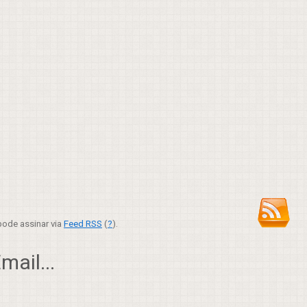
ode assinar via
Feed RSS
(
?
).
ail...