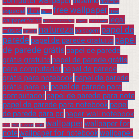
computer wallpaper
desenho
divertido
free wallpaper
especial
filme
free
filmes
legal
wallpaper for pc
free wallpaper free
infantil
interessante
natureza
papel de
música
paisagem
natural
parede
papel
papel de parede gratuito
de parede grátis
papel de parede
grátis gratuito
papel de parede grátis
para computador
papel de parede
grátis para notebook
papel de parede
grátis para pc
papel de parede para
computador
papel de parede para note
papel de parede para notebook
papel
de parede para pc
paper wall notebook
wallpaper
wallpaper for
rock
verde
praia
sucesso
note
wallpaper for notebook
wallpaper