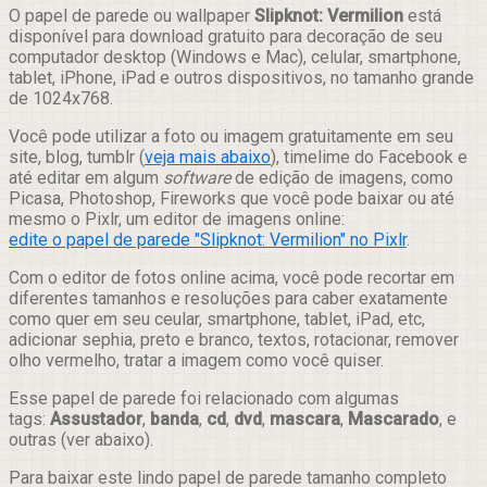
Compartilhar
O papel de parede ou wallpaper
Slipknot: Vermilion
está
disponível para download gratuito para decoração de seu
computador desktop (Windows e Mac), celular, smartphone,
tablet, iPhone, iPad e outros dispositivos, no tamanho grande
de 1024x768.
Você pode utilizar a foto ou imagem gratuitamente em seu
site, blog, tumblr (
veja mais abaixo
), timelime do Facebook e
até editar em algum
software
de edição de imagens, como
Picasa, Photoshop, Fireworks que você pode baixar ou até
mesmo o Pixlr, um editor de imagens online:
edite o papel de parede "Slipknot: Vermilion" no Pixlr
.
Com o editor de fotos online acima, você pode recortar em
diferentes tamanhos e resoluções para caber exatamente
como quer em seu ceular, smartphone, tablet, iPad, etc,
adicionar sephia, preto e branco, textos, rotacionar, remover
olho vermelho, tratar a imagem como você quiser.
Esse papel de parede foi relacionado com algumas
tags:
Assustador
,
banda
,
cd
,
dvd
,
mascara
,
Mascarado
, e
outras (ver abaixo).
Para baixar este lindo papel de parede tamanho completo