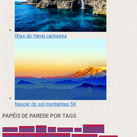
Ilhas do Havaí cachoeira
Nascer do sol montanhas 5K
PAPÉIS DE PAREDE POR TAGS
bonito
arte
animal
azul
animais
beautiful
blue