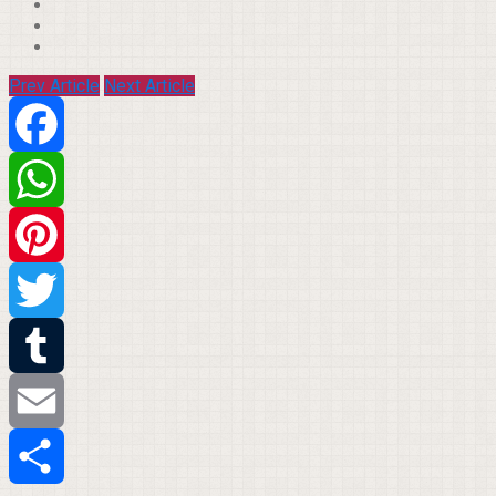
Prev Article
Next Article
Facebook
WhatsApp
Pinterest
Twitter
Tumblr
Email