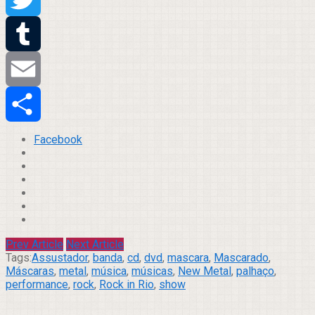
Twitter
Tumblr
Email
Compartilhar
Facebook
Prev Article
Next Article
Tags:
Assustador
,
banda
,
cd
,
dvd
,
mascara
,
Mascarado
,
Máscaras
,
metal
,
música
,
músicas
,
New Metal
,
palhaço
,
performance
,
rock
,
Rock in Rio
,
show