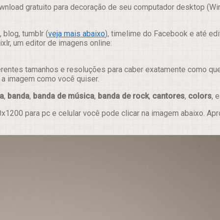
wnload gratuito para decoração de seu computador desktop (Wind
 blog, tumblr (
veja mais abaixo
), timelime do Facebook e até ed
lr, um editor de imagens online:
erentes tamanhos e resoluções para caber exatamente como quer e
ar a imagem como você quiser.
ta
,
banda
,
banda de música
,
banda de rock
,
cantores
,
colors
, 
x1200 para pc e celular você pode clicar na imagem abaixo. Ap