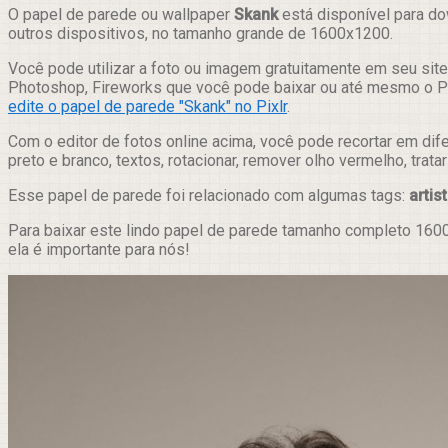
Compartilhar
O papel de parede ou wallpaper
Skank
está disponível para do
outros dispositivos, no tamanho grande de 1600x1200.
Você pode utilizar a foto ou imagem gratuitamente em seu site,
Photoshop, Fireworks que você pode baixar ou até mesmo o Pix
edite o papel de parede "Skank" no Pixlr
.
Com o editor de fotos online acima, você pode recortar em dif
preto e branco, textos, rotacionar, remover olho vermelho, trat
Esse papel de parede foi relacionado com algumas tags:
artis
Para baixar este lindo papel de parede tamanho completo 1600
ela é importante para nós!