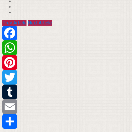
Prev Article
Next Article
Facebook
WhatsApp
Pinterest
Twitter
Tumblr
Email