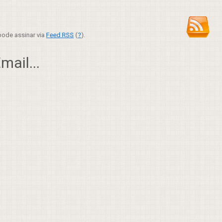
ode assinar via
Feed RSS
(
?
).
ail...