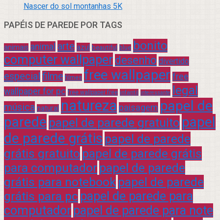
Nascer do sol montanhas 5K
PAPÉIS DE PAREDE POR TAGS
bonito
arte
animal
azul
animais
beautiful
blue
computer wallpaper
desenho
divertido
free wallpaper
especial
filme
free
filmes
legal
wallpaper for pc
free wallpaper free
infantil
interessante
natureza
papel de
música
paisagem
natural
parede
papel
papel de parede gratuito
de parede grátis
papel de parede
grátis gratuito
papel de parede grátis
para computador
papel de parede
grátis para notebook
papel de parede
grátis para pc
papel de parede para
computador
papel de parede para note