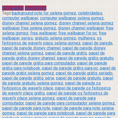
Prev Article
Next Article
Tags:
background note for selena gomez
,
celebridades
,
computer wallpaper
,
computer wallpaper selena gomez
,
disney channel selena gomez
,
disney channel selena gomez
wallpaper free selena gomez
,
disney channel wallpaper
,
free
selena gomez
,
free wallpaper
,
free wallpaper for pc
,
free
wallpaper series
,
gratuito selena gomez
,
mulheres
,
os
feiticeiros de waverly place selena gomez
,
papel de parede
,
papel de parede disney channel
,
papel de parede disney
channel selena gomez
,
papel de parede grátis
,
papel de
parede grátis disney channel
,
papel de parede grátis gratuito
,
papel de parede grátis para computador
,
papel de parede
grátis para notebook
,
papel de parede grátis para pc
,
papel de
parede grátis selena gomez
,
papel de parede grátis seriado
,
papel de parede grátis série
,
papel de parede gratuito
,
papel
de parede gratuito selena gomez
,
papel de parede os
feiticeiros de waverly place
,
papel de parede os feiticeiros
de waverly place grátis
,
papel de parede os feiticeiros de
waverly place selena gomez
,
papel de parede para
computador
,
papel de parede para computador selena gomez
,
papel de parede para note
,
papel de parede para note selena
gomez
,
papel de parede para notebook
,
papel de parede para