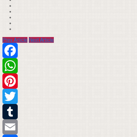
Prev Article
Next Article
Facebook
WhatsApp
Pinterest
Twitter
Tumblr