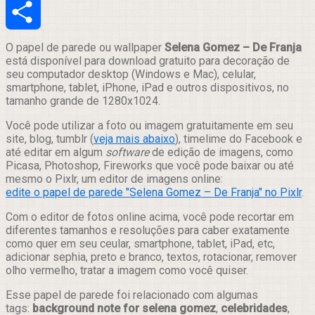
Email
Compartilhar
O papel de parede ou wallpaper
Selena Gomez – De Franja
está disponível para download gratuito para decoração de
seu computador desktop (Windows e Mac), celular,
smartphone, tablet, iPhone, iPad e outros dispositivos, no
tamanho grande de 1280x1024.
Você pode utilizar a foto ou imagem gratuitamente em seu
site, blog, tumblr (
veja mais abaixo
), timelime do Facebook e
até editar em algum
software
de edição de imagens, como
Picasa, Photoshop, Fireworks que você pode baixar ou até
mesmo o Pixlr, um editor de imagens online:
edite o papel de parede "Selena Gomez – De Franja" no Pixlr
.
Com o editor de fotos online acima, você pode recortar em
diferentes tamanhos e resoluções para caber exatamente
como quer em seu ceular, smartphone, tablet, iPad, etc,
adicionar sephia, preto e branco, textos, rotacionar, remover
olho vermelho, tratar a imagem como você quiser.
Esse papel de parede foi relacionado com algumas
tags:
background note for selena gomez
,
celebridades
,