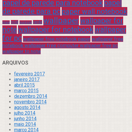
papel de parede para notebook
papel
de parede para pc
paper wall notebook
wallpaper
wallpaper for
rock
verde
praia
sucesso
note
wallpaper for notebook
wallpaper
for pc
wallpaper free notebook paper
wallpaper free
notebook wallpaper free computer wallpaper free pc
wallpaper to note
ARQUIVOS
fevereiro 2017
janeiro 2017
abril 2015
março 2015
dezembro 2014
novembro 2014
agosto 2014
julho 2014
junho 2014
maio 2014
março 2014