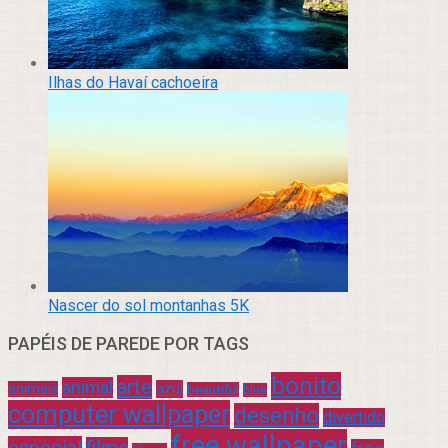
Ilhas do Havaí cachoeira
Nascer do sol montanhas 5K
PAPÉIS DE PAREDE POR TAGS
bonito
arte
animal
azul
animais
beautiful
blue
computer wallpaper
desenho
divertido
free wallpaper
especial