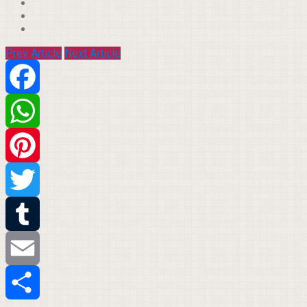
Prev Article
Next Article
Facebook
WhatsApp
Pinterest
Twitter
Tumblr
Email