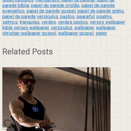
parede bíblia
,
papel de parede cristão
,
papel de parede
evangélico
,
papel de parede gospel
,
papel de parede grátis
,
papel de parede versículos
,
pastos
,
peaceful
,
psalms
,
salmos
,
tranquilas
,
verdes
,
verdes pastos
,
verses wallpaper
bible verses wallpaper
,
versículos
,
wallpaper
,
wallpaper
christian wallpaper gospel
,
wallpaper gospel
,
water
Related Posts