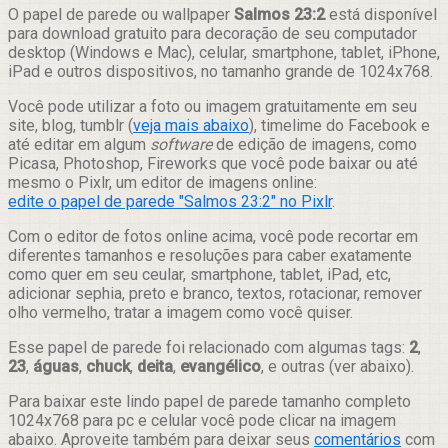
Compartilhar
O papel de parede ou wallpaper
Salmos 23:2
está disponível
para download gratuito para decoração de seu computador
desktop (Windows e Mac), celular, smartphone, tablet, iPhone,
iPad e outros dispositivos, no tamanho grande de 1024x768.
Você pode utilizar a foto ou imagem gratuitamente em seu
site, blog, tumblr (
veja mais abaixo
), timelime do Facebook e
até editar em algum
software
de edição de imagens, como
Picasa, Photoshop, Fireworks que você pode baixar ou até
mesmo o Pixlr, um editor de imagens online:
edite o papel de parede "Salmos 23:2" no Pixlr
.
Com o editor de fotos online acima, você pode recortar em
diferentes tamanhos e resoluções para caber exatamente
como quer em seu ceular, smartphone, tablet, iPad, etc,
adicionar sephia, preto e branco, textos, rotacionar, remover
olho vermelho, tratar a imagem como você quiser.
Esse papel de parede foi relacionado com algumas tags:
2
,
23
,
águas
,
chuck
,
deita
,
evangélico
, e outras (ver abaixo).
Para baixar este lindo papel de parede tamanho completo
1024x768 para pc e celular você pode clicar na imagem
abaixo. Aproveite também para deixar seus
comentários
com