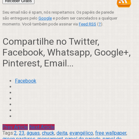
Seu email não é spam, nós respeitamos. Os papéis de parede
são entregues pelo
Google
e podem ser cancelados a qualquer
momento. Você também pode assinar via
Feed RSS
(
?
).
Compartilhe no Twitter,
Facebook, Whatsapp, Google+,
Pinterest, Email...
Facebook
Prev Article
Next Article
Tags:
2
,
23
,
águas
,
chuck
,
deita
,
evangélico
,
free wallpaper
,
green pastures
,
mensament
,
papel de parede
,
papel de