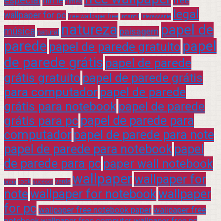
filme
free
filmes
legal
wallpaper for pc
free wallpaper free
infantil
interessante
natureza
papel de
música
paisagem
natural
parede
papel
papel de parede gratuito
de parede grátis
papel de parede
grátis gratuito
papel de parede grátis
para computador
papel de parede
grátis para notebook
papel de parede
grátis para pc
papel de parede para
computador
papel de parede para note
papel de parede para notebook
papel
de parede para pc
paper wall notebook
wallpaper
wallpaper for
rock
verde
praia
sucesso
note
wallpaper for notebook
wallpaper
for pc
wallpaper free notebook paper
wallpaper free
notebook wallpaper free computer wallpaper free pc