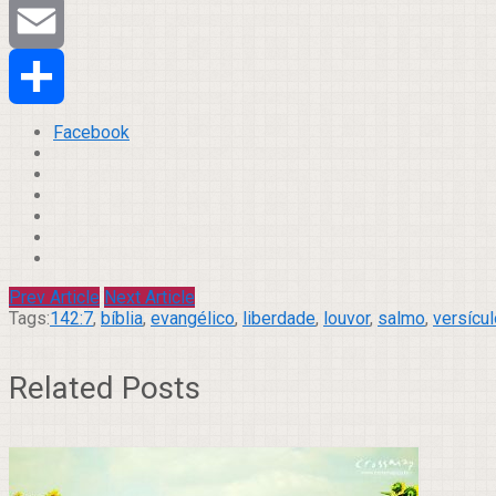
Tumblr
Email
Compartilhar
Facebook
Prev Article
Next Article
Tags:
142:7
,
bíblia
,
evangélico
,
liberdade
,
louvor
,
salmo
,
versícul
Related Posts