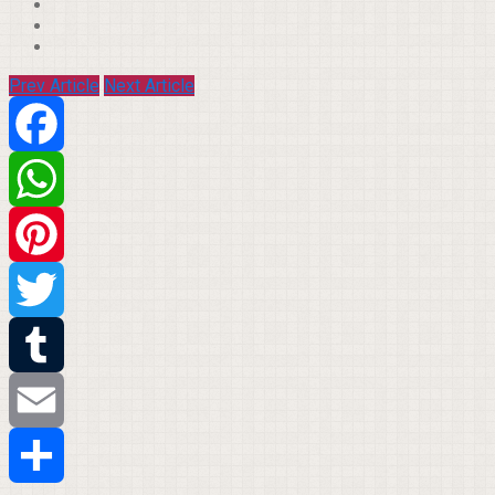
Prev Article
Next Article
Facebook
WhatsApp
Pinterest
Twitter
Tumblr
Email