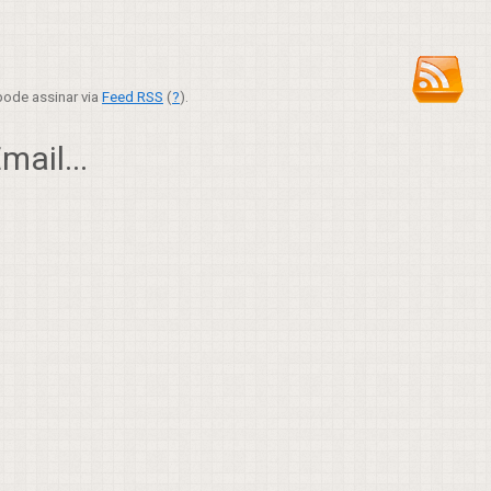
ode assinar via
Feed RSS
(
?
).
ail...