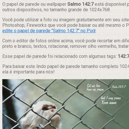
Compartilhar
O papel de parede ou wallpaper
Salmo 142:7
está disponível p
outros dispositivos, no tamanho grande de 1024x768.
Você pode utilizar a foto ou imagem gratuitamente em seu site,
Photoshop, Fireworks que você pode baixar ou até mesmo o Pix
edite o papel de parede "Salmo 142:7" no Pixlr
.
Com o editor de fotos online acima, você pode recortar em dif
preto e branco, textos, rotacionar, remover olho vermelho, trat
Esse papel de parede foi relacionado com algumas tags:
142:
Para baixar este lindo papel de parede tamanho completo 1024
ela é importante para nós!