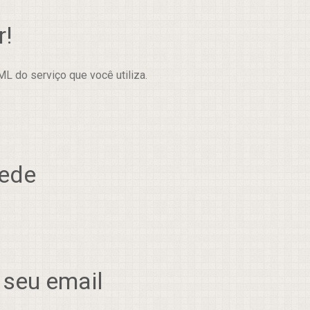
r!
L do serviço que você utiliza.
rede
 seu email