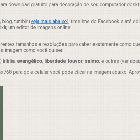
ara download gratuito para decoração de seu computador desktop
 blog, tumblr (
veja mais abaixo
), timelime do Facebook e até ed
lr, um editor de imagens online:
erentes tamanhos e resoluções para caber exatamente como quer e
ar a imagem como você quiser.
7
,
bíblia
,
evangélico
,
liberdade
,
louvor
,
salmo
, e outras (ver abai
x768 para pc e celular você pode clicar na imagem abaixo. Apr