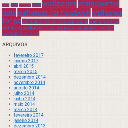
wallpaper
wallpaper for
rock
verde
praia
sucesso
note
wallpaper for notebook
wallpaper
for pc
wallpaper free notebook paper
wallpaper free
notebook wallpaper free computer wallpaper free pc
wallpaper to note
ARQUIVOS
fevereiro 2017
janeiro 2017
abril 2015
março 2015
dezembro 2014
novembro 2014
agosto 2014
julho 2014
junho 2014
maio 2014
março 2014
fevereiro 2014
janeiro 2014
dezembro 2013