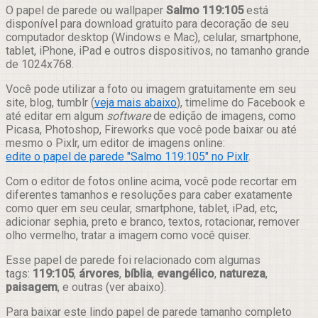
Compartilhar
O papel de parede ou wallpaper
Salmo 119:105
está
disponível para download gratuito para decoração de seu
computador desktop (Windows e Mac), celular, smartphone,
tablet, iPhone, iPad e outros dispositivos, no tamanho grande
de 1024x768.
Você pode utilizar a foto ou imagem gratuitamente em seu
site, blog, tumblr (
veja mais abaixo
), timelime do Facebook e
até editar em algum
software
de edição de imagens, como
Picasa, Photoshop, Fireworks que você pode baixar ou até
mesmo o Pixlr, um editor de imagens online:
edite o papel de parede "Salmo 119:105" no Pixlr
.
Com o editor de fotos online acima, você pode recortar em
diferentes tamanhos e resoluções para caber exatamente
como quer em seu ceular, smartphone, tablet, iPad, etc,
adicionar sephia, preto e branco, textos, rotacionar, remover
olho vermelho, tratar a imagem como você quiser.
Esse papel de parede foi relacionado com algumas
tags:
119:105
,
árvores
,
bíblia
,
evangélico
,
natureza
,
paisagem
, e outras (ver abaixo).
Para baixar este lindo papel de parede tamanho completo