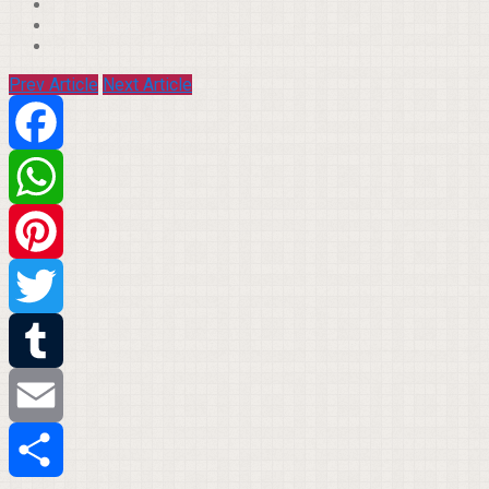
Prev Article
Next Article
Facebook
WhatsApp
Pinterest
Twitter
Tumblr
Email