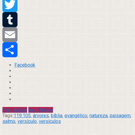
Pinterest
Twitter
Tumblr
Email
Compartilhar
Facebook
Prev Article
Next Article
Tags:
119:105
,
árvores
,
bíblia
,
evangélico
,
natureza
,
paisagem
,
salmo
,
versículo
,
versículos