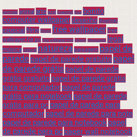
bonito
arte
animal
azul
animais
beautiful
blue
computer wallpaper
desenho
divertido
free wallpaper
especial
filme
free
filmes
legal
wallpaper for pc
free wallpaper free
infantil
interessante
natureza
papel de
música
paisagem
natural
parede
papel
papel de parede gratuito
de parede grátis
papel de parede
grátis gratuito
papel de parede grátis
para computador
papel de parede
grátis para notebook
papel de parede
grátis para pc
papel de parede para
computador
papel de parede para note
papel de parede para notebook
papel
de parede para pc
paper wall notebook