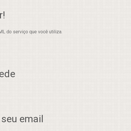
r!
L do serviço que você utiliza.
rede
 seu email