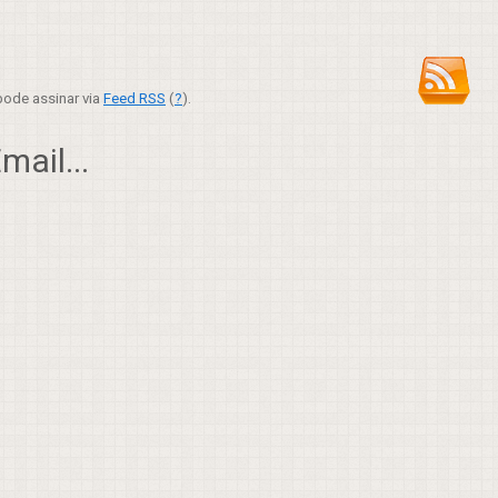
ode assinar via
Feed RSS
(
?
).
ail...