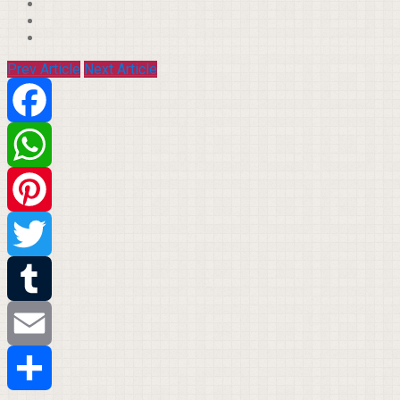
Prev Article
Next Article
Facebook
WhatsApp
Pinterest
Twitter
Tumblr
Email