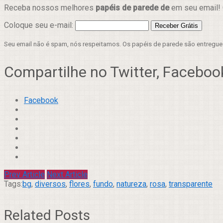
Receba nossos melhores
papéis de parede de
em seu email! 
Coloque seu e-mail:
Seu email não é spam, nós respeitamos. Os papéis de parede são entregu
Compartilhe no Twitter, Facebook
Facebook
Prev Article
Next Article
Tags:
bg
,
diversos
,
flores
,
fundo
,
natureza
,
rosa
,
transparente
Related Posts