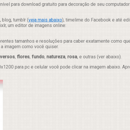
nível para download gratuito para decoração de seu computador 
 blog, tumblr (
veja mais abaixo
), timelime do Facebook e até ed
lr, um editor de imagens online:
erentes tamanhos e resoluções para caber exatamente como quer e
ar a imagem como você quiser.
iversos
,
flores
,
fundo
,
natureza
,
rosa
, e outras (ver abaixo).
x1200 para pc e celular você pode clicar na imagem abaixo. Ap