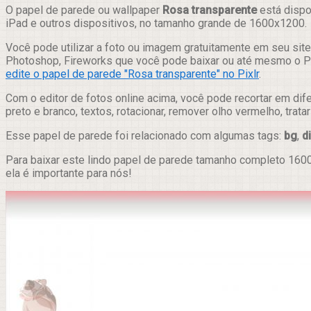
Compartilhar
O papel de parede ou wallpaper
Rosa transparente
está dispo
iPad e outros dispositivos, no tamanho grande de 1600x1200.
Você pode utilizar a foto ou imagem gratuitamente em seu site,
Photoshop, Fireworks que você pode baixar ou até mesmo o Pix
edite o papel de parede "Rosa transparente" no Pixlr
.
Com o editor de fotos online acima, você pode recortar em dif
preto e branco, textos, rotacionar, remover olho vermelho, trat
Esse papel de parede foi relacionado com algumas tags:
bg
,
d
Para baixar este lindo papel de parede tamanho completo 1600
ela é importante para nós!