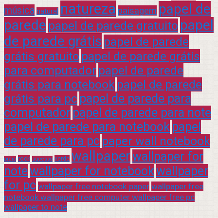
natureza
papel de
música
paisagem
natural
parede
papel
papel de parede gratuito
de parede grátis
papel de parede
grátis gratuito
papel de parede grátis
para computador
papel de parede
grátis para notebook
papel de parede
grátis para pc
papel de parede para
computador
papel de parede para note
papel de parede para notebook
papel
de parede para pc
paper wall notebook
wallpaper
wallpaper for
rock
verde
praia
sucesso
note
wallpaper for notebook
wallpaper
for pc
wallpaper free notebook paper
wallpaper free
notebook wallpaper free computer wallpaper free pc
wallpaper to note