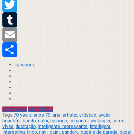
Pinterest
Twitter
Tumblr
Email
Compartilhar
Facebook
Prev Article
Next Article
Tags:
70 years
,
anos 70
,
arte
,
artistic
,
artístico
,
avatar
,
beautiful
,
bonito
,
color
,
colorido
,
computer wallpaper
,
cores
vivas
,
ilustração
,
inteligente interessante
,
intelligent
,
interesting
,
lindo
,
navi
,
paint
,
pandora
,
papéis de parede
,
papel