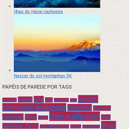
Ilhas do Havaí cachoeira
Nascer do sol montanhas 5K
PAPÉIS DE PAREDE POR TAGS
bonito
arte
animal
azul
animais
beautiful
blue
computer wallpaper
desenho
divertido
free wallpaper
especial
filme
free
filmes
legal
wallpaper for pc
free wallpaper free
infantil
interessante