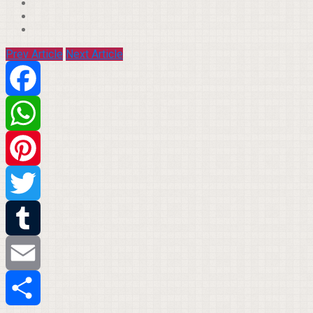
Prev Article
Next Article
Facebook
WhatsApp
Pinterest
Twitter
Tumblr
Email