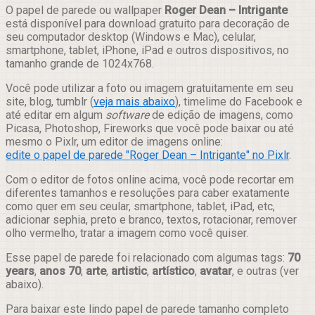
Compartilhar
O papel de parede ou wallpaper
Roger Dean – Intrigante
está disponível para download gratuito para decoração de
seu computador desktop (Windows e Mac), celular,
smartphone, tablet, iPhone, iPad e outros dispositivos, no
tamanho grande de 1024x768.
Você pode utilizar a foto ou imagem gratuitamente em seu
site, blog, tumblr (
veja mais abaixo
), timelime do Facebook e
até editar em algum
software
de edição de imagens, como
Picasa, Photoshop, Fireworks que você pode baixar ou até
mesmo o Pixlr, um editor de imagens online:
edite o papel de parede "Roger Dean – Intrigante" no Pixlr
.
Com o editor de fotos online acima, você pode recortar em
diferentes tamanhos e resoluções para caber exatamente
como quer em seu ceular, smartphone, tablet, iPad, etc,
adicionar sephia, preto e branco, textos, rotacionar, remover
olho vermelho, tratar a imagem como você quiser.
Esse papel de parede foi relacionado com algumas tags:
70
years
,
anos 70
,
arte
,
artistic
,
artístico
,
avatar
, e outras (ver
abaixo).
Para baixar este lindo papel de parede tamanho completo