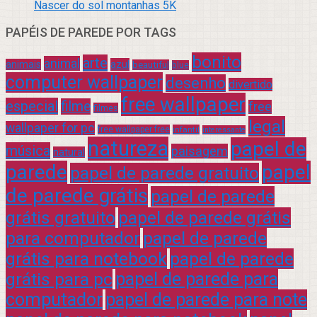
Nascer do sol montanhas 5K
PAPÉIS DE PAREDE POR TAGS
bonito
arte
animal
azul
animais
beautiful
blue
computer wallpaper
desenho
divertido
free wallpaper
especial
filme
free
filmes
legal
wallpaper for pc
free wallpaper free
infantil
interessante
natureza
papel de
música
paisagem
natural
parede
papel
papel de parede gratuito
de parede grátis
papel de parede
grátis gratuito
papel de parede grátis
para computador
papel de parede
grátis para notebook
papel de parede
grátis para pc
papel de parede para
computador
papel de parede para note