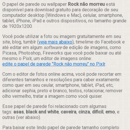
Compartilhar
O papel de parede ou wallpaper
Rock não morreu
está
disponível para download gratuito para decoração de seu
computador desktop (Windows e Mac), celular, smartphone,
tablet, iPhone, iPad e outros dispositivos, no tamanho grande
de 1920x1200.
Você pode utilizar a foto ou imagem gratuitamente em seu
site, blog, tumblr (
veja mais abaixo
), timelime do Facebook e
até editar em algum
software
de edição de imagens, como
Picasa, Photoshop, Fireworks que você pode baixar ou até
mesmo o Pixlr, um editor de imagens online:
edite o papel de parede "Rock não morreu" no Pixlr
.
Com o editor de fotos online acima, você pode recortar em
diferentes tamanhos e resoluções para caber exatamente
como quer em seu ceular, smartphone, tablet, iPad, etc,
adicionar sephia, preto e branco, textos, rotacionar, remover
olho vermelho, tratar a imagem como você quiser.
Esse papel de parede foi relacionado com algumas
tags:
asas
,
black and white
,
caveira
,
cinza
,
dificil
,
emo
, e
outras (ver abaixo).
Para baixar este lindo papel de parede tamanho completo