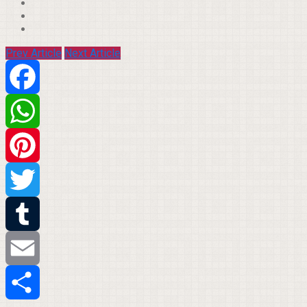
Prev Article
Next Article
Facebook
WhatsApp
Pinterest
Twitter
Tumblr
Email