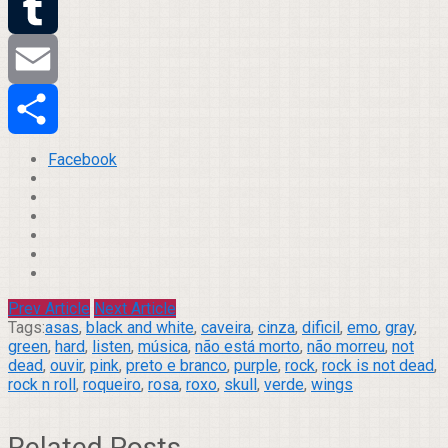
Twitter
Tumblr
Email
Compartilhar
Facebook
Prev Article
Next Article
Tags:
asas
,
black and white
,
caveira
,
cinza
,
dificil
,
emo
,
gray
,
green
,
hard
,
listen
,
música
,
não está morto
,
não morreu
,
not
dead
,
ouvir
,
pink
,
preto e branco
,
purple
,
rock
,
rock is not dead
,
rock n roll
,
roqueiro
,
rosa
,
roxo
,
skull
,
verde
,
wings
Related Posts