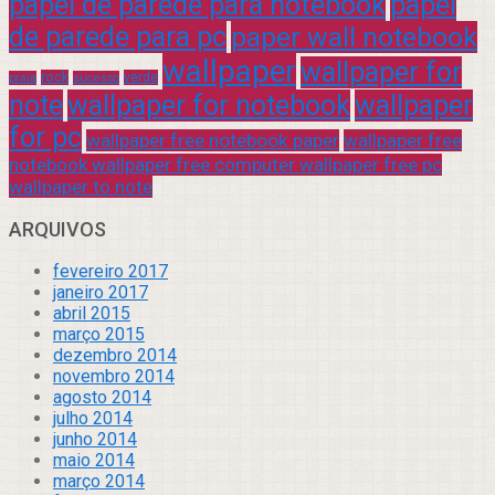
papel de parede para notebook
papel
de parede para pc
paper wall notebook
wallpaper
wallpaper for
rock
verde
praia
sucesso
note
wallpaper for notebook
wallpaper
for pc
wallpaper free notebook paper
wallpaper free
notebook wallpaper free computer wallpaper free pc
wallpaper to note
ARQUIVOS
fevereiro 2017
janeiro 2017
abril 2015
março 2015
dezembro 2014
novembro 2014
agosto 2014
julho 2014
junho 2014
maio 2014
março 2014