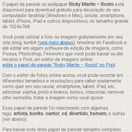
Compartilhar
O papel de parede ou wallpaper
Ricky Martin – Rosto
está
disponível para download gratuito para decoração de seu
computador desktop (Windows e Mac), celular, smartphone,
tablet, iPhone, iPad e outros dispositivos, no tamanho grande
de 1024x768.
Você pode utilizar a foto ou imagem gratuitamente em seu
site, blog, tumblr (
veja mais abaixo
), timelime do Facebook e
até editar em algum
software
de edição de imagens, como
Picasa, Photoshop, Fireworks que você pode baixar ou até
mesmo o Pixlr, um editor de imagens online:
edite o papel de parede "Ricky Martin – Rosto" no Pixlr
.
Com o editor de fotos online acima, você pode recortar em
diferentes tamanhos e resoluções para caber exatamente
como quer em seu ceular, smartphone, tablet, iPad, etc,
adicionar sephia, preto e branco, textos, rotacionar, remover
olho vermelho, tratar a imagem como você quiser.
Esse papel de parede foi relacionado com algumas
tags:
artista
,
bonito
,
cantor
,
cd
,
divertido
,
homem
, e outras
(ver abaixo).
Para baixar este lindo papel de parede tamanho completo