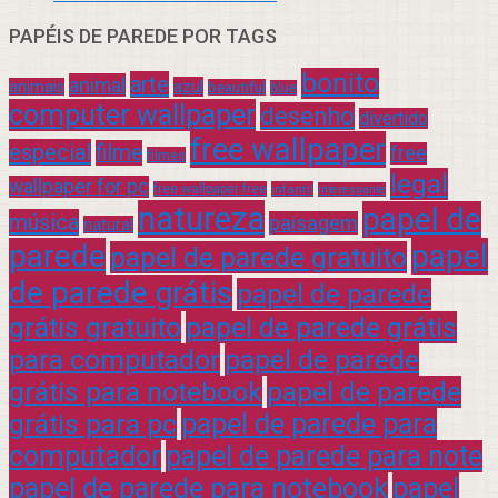
PAPÉIS DE PAREDE POR TAGS
bonito
arte
animal
azul
animais
beautiful
blue
computer wallpaper
desenho
divertido
free wallpaper
especial
filme
free
filmes
legal
wallpaper for pc
free wallpaper free
infantil
interessante
natureza
papel de
música
paisagem
natural
parede
papel
papel de parede gratuito
de parede grátis
papel de parede
grátis gratuito
papel de parede grátis
para computador
papel de parede
grátis para notebook
papel de parede
grátis para pc
papel de parede para
computador
papel de parede para note
papel de parede para notebook
papel