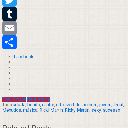
Twitter
Tumblr
Email
Compartilhar
Facebook
Prev Article
Next Article
Tags:
artista
,
bonito
,
cantor
,
cd
,
divertido
,
homem
,
jovem
,
legal
,
Menudos
,
música
,
Ricki Martin
,
Ricky Martin
,
sexy
,
sucesso