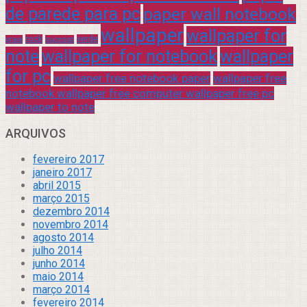
de parede para pc
paper wall notebook
wallpaper
wallpaper for
rock
verde
praia
sucesso
note
wallpaper for notebook
wallpaper
for pc
wallpaper free notebook paper
wallpaper free
notebook wallpaper free computer wallpaper free pc
wallpaper to note
ARQUIVOS
fevereiro 2017
janeiro 2017
abril 2015
março 2015
dezembro 2014
novembro 2014
agosto 2014
julho 2014
junho 2014
maio 2014
março 2014
fevereiro 2014