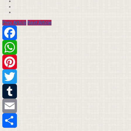
Prev Article
Next Article
Facebook
WhatsApp
Pinterest
Twitter
Tumblr
Email