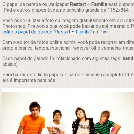
Compartilhar
O papel de parede ou wallpaper
Restart – Família
está disponí
iPad e outros dispositivos, no tamanho grande de 1152x864.
Você pode utilizar a foto ou imagem gratuitamente em seu site,
Photoshop, Fireworks que você pode baixar ou até mesmo o Pix
edite o papel de parede "Restart – Família" no Pixlr
.
Com o editor de fotos online acima, você pode recortar em dif
preto e branco, textos, rotacionar, remover olho vermelho, trat
Esse papel de parede foi relacionado com algumas tags:
band
abaixo).
Para baixar este lindo papel de parede tamanho completo 1152
ela é importante para nós!