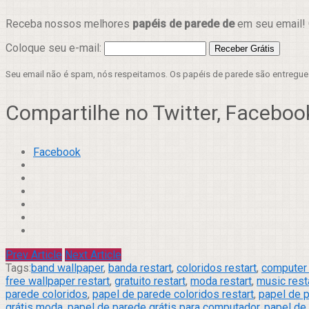
Receba nossos melhores
papéis de parede de
em seu email! 
Coloque seu e-mail:
Seu email não é spam, nós respeitamos. Os papéis de parede são entregu
Compartilhe no Twitter, Facebook
Facebook
Prev Article
Next Article
Tags:
band wallpaper
,
banda restart
,
coloridos restart
,
computer 
free wallpaper restart
,
gratuito restart
,
moda restart
,
music rest
parede coloridos
,
papel de parede coloridos restart
,
papel de p
grátis moda
,
papel de parede grátis para computador
,
papel de