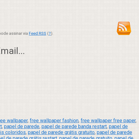
ode assinar via
Feed RSS
(
?
).
ail...
ree wallpaper
,
free wallpaper fashion
,
free wallpaper free paper
,
t
,
papel de parede
,
papel de parede banda restart
,
papel de
is coloridos
,
papel de parede grátis gratuito
,
papel de parede
el de parede grátis restart
,
papel de parede gratuito
,
papel de