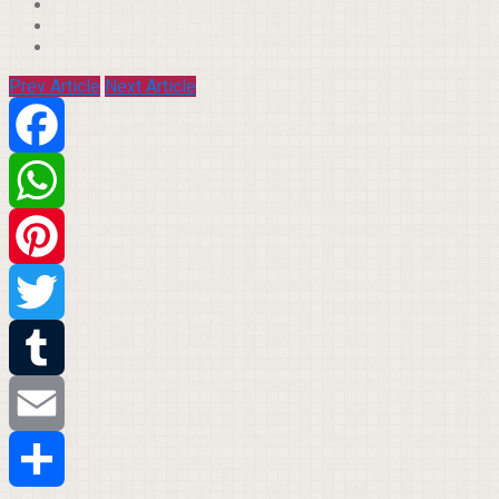
Prev Article
Next Article
Facebook
WhatsApp
Pinterest
Twitter
Tumblr
Email