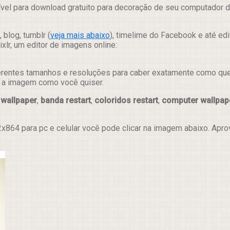
vel para download gratuito para decoração de seu computador de
 blog, tumblr (
veja mais abaixo
), timelime do Facebook e até ed
lr, um editor de imagens online:
erentes tamanhos e resoluções para caber exatamente como quer e
ar a imagem como você quiser.
 wallpaper
,
banda restart
,
coloridos restart
,
computer wallpap
x864 para pc e celular você pode clicar na imagem abaixo. Apr