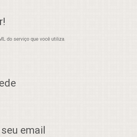
r!
L do serviço que você utiliza.
rede
 seu email