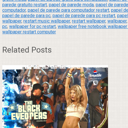
parede gratuito restart
,
papel de parede moda
,
papel de parede
computador
,
papel de parede para computador restart
,
papel de
papel de parede para pc
,
papel de parede para pc restart
,
papel
wallpaper
,
restart music wallpaper
,
restart wallpaper
,
wallpaper
pc
,
wallpaper for pc restart
,
wallpaper free notebook wallpaper 
wallpaper restart computer
Related Posts