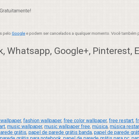
Gratuitamente!
es pelo
Google
e podem ser cancelados a qualquer momento. Você também p
, Whatsapp, Google+, Pinterest, Em
wallpaper
,
fashion wallpaper
,
free color wallpaper
,
free restart
,
f
art
,
music wallpaper
,
music wallpaper free
,
música
,
música restar
arede grátis
,
papel de parede grátis banda
,
papel de parede grát
 parede grátis para notebook
,
papel de parede grátis para pc
,
pap