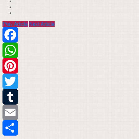
Prev Article
Next Article
Facebook
WhatsApp
Pinterest
Twitter
Tumblr
Email