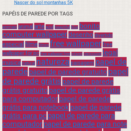
Nascer do sol montanhas 5K
PAPÉIS DE PAREDE POR TAGS
bonito
arte
animal
azul
animais
beautiful
blue
computer wallpaper
desenho
divertido
free wallpaper
especial
filme
free
filmes
legal
wallpaper for pc
free wallpaper free
infantil
interessante
natureza
papel de
música
paisagem
natural
parede
papel
papel de parede gratuito
de parede grátis
papel de parede
grátis gratuito
papel de parede grátis
para computador
papel de parede
grátis para notebook
papel de parede
grátis para pc
papel de parede para
computador
papel de parede para note