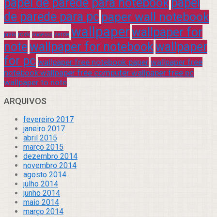
papel de parede para notebook
papel
de parede para pc
paper wall notebook
wallpaper
wallpaper for
rock
verde
praia
sucesso
note
wallpaper for notebook
wallpaper
for pc
wallpaper free notebook paper
wallpaper free
notebook wallpaper free computer wallpaper free pc
wallpaper to note
ARQUIVOS
fevereiro 2017
janeiro 2017
abril 2015
março 2015
dezembro 2014
novembro 2014
agosto 2014
julho 2014
junho 2014
maio 2014
março 2014