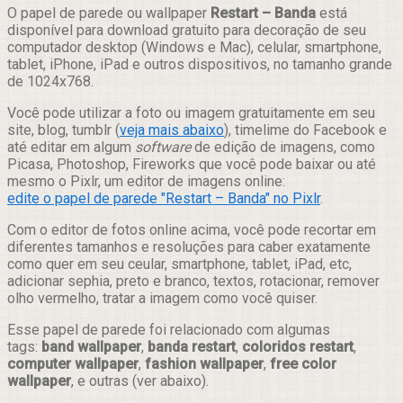
Compartilhar
O papel de parede ou wallpaper
Restart – Banda
está
disponível para download gratuito para decoração de seu
computador desktop (Windows e Mac), celular, smartphone,
tablet, iPhone, iPad e outros dispositivos, no tamanho grande
de 1024x768.
Você pode utilizar a foto ou imagem gratuitamente em seu
site, blog, tumblr (
veja mais abaixo
), timelime do Facebook e
até editar em algum
software
de edição de imagens, como
Picasa, Photoshop, Fireworks que você pode baixar ou até
mesmo o Pixlr, um editor de imagens online:
edite o papel de parede "Restart – Banda" no Pixlr
.
Com o editor de fotos online acima, você pode recortar em
diferentes tamanhos e resoluções para caber exatamente
como quer em seu ceular, smartphone, tablet, iPad, etc,
adicionar sephia, preto e branco, textos, rotacionar, remover
olho vermelho, tratar a imagem como você quiser.
Esse papel de parede foi relacionado com algumas
tags:
band wallpaper
,
banda restart
,
coloridos restart
,
computer wallpaper
,
fashion wallpaper
,
free color
wallpaper
, e outras (ver abaixo).