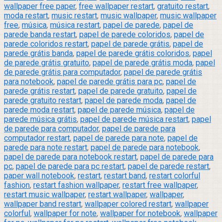
wallpaper free paper
,
free wallpaper restart
,
gratuito restart
,
moda restart
,
music restart
,
music wallpaper
,
music wallpaper
free
,
música
,
música restart
,
papel de parede
,
papel de
parede banda restart
,
papel de parede coloridos
,
papel de
parede coloridos restart
,
papel de parede grátis
,
papel de
parede grátis banda
,
papel de parede grátis coloridos
,
papel
de parede grátis gratuito
,
papel de parede grátis moda
,
papel
de parede grátis para computador
,
papel de parede grátis
para notebook
,
papel de parede grátis para pc
,
papel de
parede grátis restart
,
papel de parede gratuito
,
papel de
parede gratuito restart
,
papel de parede moda
,
papel de
parede moda restart
,
papel de parede música
,
papel de
parede música grátis
,
papel de parede música restart
,
papel
de parede para computador
,
papel de parede para
computador restart
,
papel de parede para note
,
papel de
parede para note restart
,
papel de parede para notebook
,
papel de parede para notebook restart
,
papel de parede para
pc
,
papel de parede para pc restart
,
papel de parede restart
,
paper wall notebook
,
restart
,
restart band
,
restart colorful
fashion
,
restart fashion wallpaper
,
restart free wallpaper
,
restart music wallpaper
,
restart wallpaper
,
wallpaper
,
wallpaper band restart
,
wallpaper colored restart
,
wallpaper
colorful
,
wallpaper for note
,
wallpaper for notebook
,
wallpaper