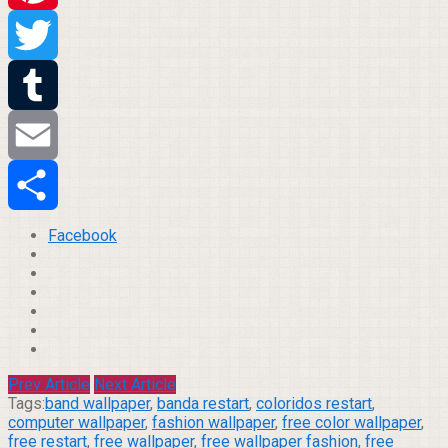
Pinterest
Twitter
Tumblr
Email
Compartilhar
Facebook
Prev Article
Next Article
Tags:
band wallpaper
,
banda restart
,
coloridos restart
,
computer wallpaper
,
fashion wallpaper
,
free color wallpaper
,
free restart
,
free wallpaper
,
free wallpaper fashion
,
free