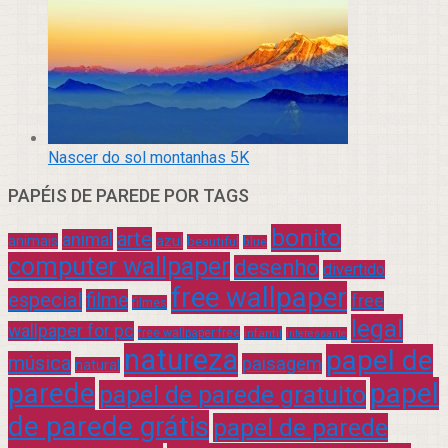
Nascer do sol montanhas 5K
PAPÉIS DE PAREDE POR TAGS
bonito
arte
animal
azul
animais
beautiful
blue
computer wallpaper
desenho
divertido
free wallpaper
especial
filme
free
filmes
legal
wallpaper for pc
free wallpaper free
infantil
interessante
natureza
papel de
música
paisagem
natural
parede
papel
papel de parede gratuito
de parede grátis
papel de parede