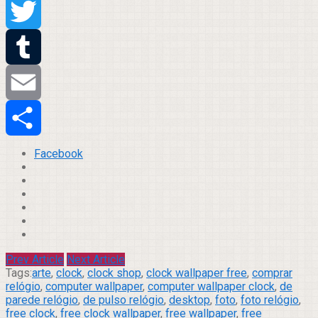
Pinterest
Twitter
Tumblr
Email
Compartilhar
Facebook
Prev Article
Next Article
Tags:
arte
,
clock
,
clock shop
,
clock wallpaper free
,
comprar
relógio
,
computer wallpaper
,
computer wallpaper clock
,
de
parede relógio
,
de pulso relógio
,
desktop
,
foto
,
foto relógio
,
free clock
,
free clock wallpaper
,
free wallpaper
,
free