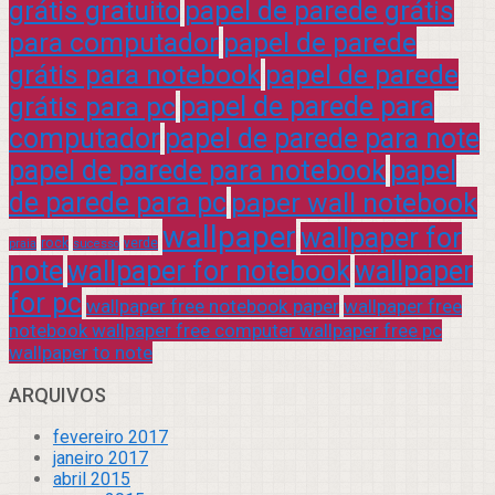
grátis gratuito
papel de parede grátis
para computador
papel de parede
grátis para notebook
papel de parede
grátis para pc
papel de parede para
computador
papel de parede para note
papel de parede para notebook
papel
de parede para pc
paper wall notebook
wallpaper
wallpaper for
rock
verde
praia
sucesso
note
wallpaper for notebook
wallpaper
for pc
wallpaper free notebook paper
wallpaper free
notebook wallpaper free computer wallpaper free pc
wallpaper to note
ARQUIVOS
fevereiro 2017
janeiro 2017
abril 2015