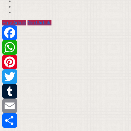
Prev Article
Next Article
Facebook
WhatsApp
Pinterest
Twitter
Tumblr
Email