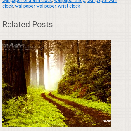
wallpaper of alarm clock
,
wallpaper shop
,
wallpaper wall
clock
,
wallpaper wallpaper
,
wrist clock
Related Posts