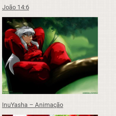
João 14:6
InuYasha – Animação