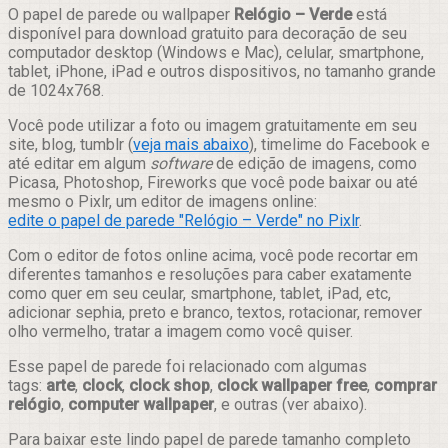
Compartilhar
O papel de parede ou wallpaper
Relógio – Verde
está
disponível para download gratuito para decoração de seu
computador desktop (Windows e Mac), celular, smartphone,
tablet, iPhone, iPad e outros dispositivos, no tamanho grande
de 1024x768.
Você pode utilizar a foto ou imagem gratuitamente em seu
site, blog, tumblr (
veja mais abaixo
), timelime do Facebook e
até editar em algum
software
de edição de imagens, como
Picasa, Photoshop, Fireworks que você pode baixar ou até
mesmo o Pixlr, um editor de imagens online:
edite o papel de parede "Relógio – Verde" no Pixlr
.
Com o editor de fotos online acima, você pode recortar em
diferentes tamanhos e resoluções para caber exatamente
como quer em seu ceular, smartphone, tablet, iPad, etc,
adicionar sephia, preto e branco, textos, rotacionar, remover
olho vermelho, tratar a imagem como você quiser.
Esse papel de parede foi relacionado com algumas
tags:
arte
,
clock
,
clock shop
,
clock wallpaper free
,
comprar
relógio
,
computer wallpaper
, e outras (ver abaixo).
Para baixar este lindo papel de parede tamanho completo