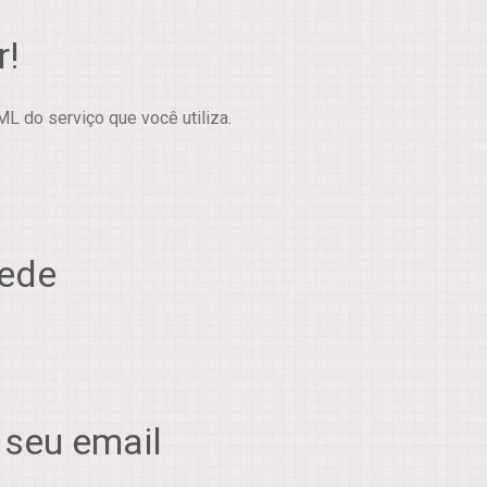
r!
L do serviço que você utiliza.
rede
 seu email