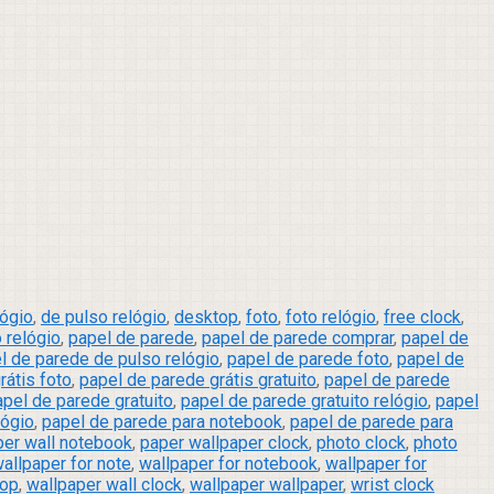
lógio
,
de pulso relógio
,
desktop
,
foto
,
foto relógio
,
free clock
,
o relógio
,
papel de parede
,
papel de parede comprar
,
papel de
l de parede de pulso relógio
,
papel de parede foto
,
papel de
rátis foto
,
papel de parede grátis gratuito
,
papel de parede
apel de parede gratuito
,
papel de parede gratuito relógio
,
papel
lógio
,
papel de parede para notebook
,
papel de parede para
per wall notebook
,
paper wallpaper clock
,
photo clock
,
photo
allpaper for note
,
wallpaper for notebook
,
wallpaper for
hop
,
wallpaper wall clock
,
wallpaper wallpaper
,
wrist clock