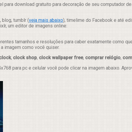
el para download gratuito para decoração de seu computador des
 blog, tumblr (
veja mais abaixo
), timelime do Facebook e até ed
lr, um editor de imagens online:
erentes tamanhos e resoluções para caber exatamente como quer e
ar a imagem como você quiser.
clock
,
clock shop
,
clock wallpaper free
,
comprar relógio
,
com
x768 para pc e celular você pode clicar na imagem abaixo. Apr