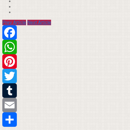
Prev Article
Next Article
Facebook
WhatsApp
Pinterest
Twitter
Tumblr
Email