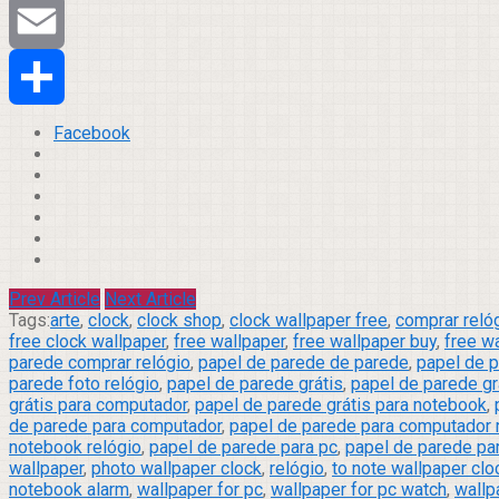
Tumblr
Email
Compartilhar
Facebook
Prev Article
Next Article
Tags:
arte
,
clock
,
clock shop
,
clock wallpaper free
,
comprar reló
free clock wallpaper
,
free wallpaper
,
free wallpaper buy
,
free wa
parede comprar relógio
,
papel de parede de parede
,
papel de p
parede foto relógio
,
papel de parede grátis
,
papel de parede gr
grátis para computador
,
papel de parede grátis para notebook
,
de parede para computador
,
papel de parede para computador 
notebook relógio
,
papel de parede para pc
,
papel de parede par
wallpaper
,
photo wallpaper clock
,
relógio
,
to note wallpaper clo
notebook alarm
,
wallpaper for pc
,
wallpaper for pc watch
,
wallp