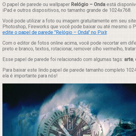
Compartilhar
O papel de parede ou wallpaper
Relógio – Onda
está disponív
iPad e outros dispositivos, no tamanho grande de 1024x768.
Você pode utilizar a foto ou imagem gratuitamente em seu site,
Photoshop, Fireworks que você pode baixar ou até mesmo o Pix
edite o papel de parede "Relógio – Onda" no Pixlr
.
Com o editor de fotos online acima, você pode recortar em dif
preto e branco, textos, rotacionar, remover olho vermelho, trat
Esse papel de parede foi relacionado com algumas tags:
arte
,
Para baixar este lindo papel de parede tamanho completo 1024
ela é importante para nós!