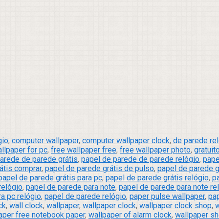
gio
,
computer wallpaper
,
computer wallpaper clock
,
de parede re
llpaper for pc
,
free wallpaper free
,
free wallpaper photo
,
gratuit
arede de parede grátis
,
papel de parede de parede relógio
,
pape
átis comprar
,
papel de parede grátis de pulso
,
papel de parede g
papel de parede grátis para pc
,
papel de parede grátis relógio
,
p
relógio
,
papel de parede para note
,
papel de parede para note re
a pc relógio
,
papel de parede relógio
,
paper pulse wallpaper
,
pa
ck
,
wall clock
,
wallpaper
,
wallpaper clock
,
wallpaper clock shop
,
w
aper free notebook paper
,
wallpaper of alarm clock
,
wallpaper s