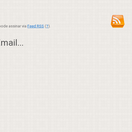
ode assinar via
Feed RSS
(
?
).
ail...