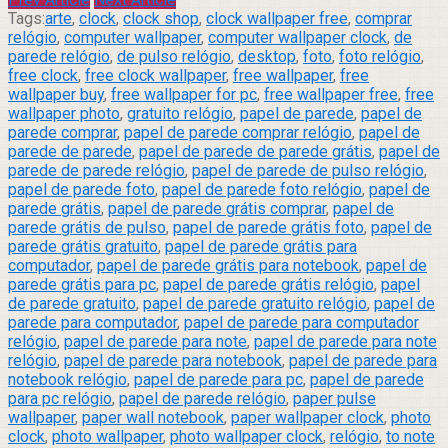
Tags:
arte
,
clock
,
clock shop
,
clock wallpaper free
,
comprar
relógio
,
computer wallpaper
,
computer wallpaper clock
,
de
parede relógio
,
de pulso relógio
,
desktop
,
foto
,
foto relógio
,
free clock
,
free clock wallpaper
,
free wallpaper
,
free
wallpaper buy
,
free wallpaper for pc
,
free wallpaper free
,
free
wallpaper photo
,
gratuito relógio
,
papel de parede
,
papel de
parede comprar
,
papel de parede comprar relógio
,
papel de
parede de parede
,
papel de parede de parede grátis
,
papel de
parede de parede relógio
,
papel de parede de pulso relógio
,
papel de parede foto
,
papel de parede foto relógio
,
papel de
parede grátis
,
papel de parede grátis comprar
,
papel de
parede grátis de pulso
,
papel de parede grátis foto
,
papel de
parede grátis gratuito
,
papel de parede grátis para
computador
,
papel de parede grátis para notebook
,
papel de
parede grátis para pc
,
papel de parede grátis relógio
,
papel
de parede gratuito
,
papel de parede gratuito relógio
,
papel de
parede para computador
,
papel de parede para computador
relógio
,
papel de parede para note
,
papel de parede para note
relógio
,
papel de parede para notebook
,
papel de parede para
notebook relógio
,
papel de parede para pc
,
papel de parede
para pc relógio
,
papel de parede relógio
,
paper pulse
wallpaper
,
paper wall notebook
,
paper wallpaper clock
,
photo
clock
,
photo wallpaper
,
photo wallpaper clock
,
relógio
,
to note