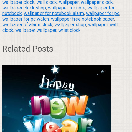
wallpaper clock
,
wall clock
,
wallpaper
,
wallpaper clock
,
wallpaper clock shop
,
wallpaper for note
,
wallpaper for
notebook
,
wallpaper for notebook alarm
,
wallpaper for pc
,
wallpaper for pc watch
,
wallpaper free notebook paper
,
wallpaper of alarm clock
,
wallpaper shop
,
wallpaper wall
clock
,
wallpaper wallpaper
,
wrist clock
Related Posts