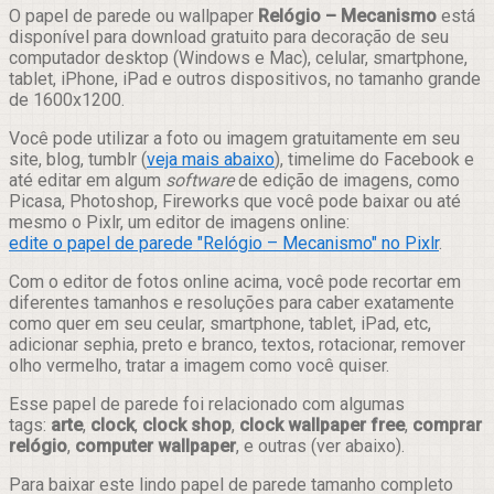
Compartilhar
O papel de parede ou wallpaper
Relógio – Mecanismo
está
disponível para download gratuito para decoração de seu
computador desktop (Windows e Mac), celular, smartphone,
tablet, iPhone, iPad e outros dispositivos, no tamanho grande
de 1600x1200.
Você pode utilizar a foto ou imagem gratuitamente em seu
site, blog, tumblr (
veja mais abaixo
), timelime do Facebook e
até editar em algum
software
de edição de imagens, como
Picasa, Photoshop, Fireworks que você pode baixar ou até
mesmo o Pixlr, um editor de imagens online:
edite o papel de parede "Relógio – Mecanismo" no Pixlr
.
Com o editor de fotos online acima, você pode recortar em
diferentes tamanhos e resoluções para caber exatamente
como quer em seu ceular, smartphone, tablet, iPad, etc,
adicionar sephia, preto e branco, textos, rotacionar, remover
olho vermelho, tratar a imagem como você quiser.
Esse papel de parede foi relacionado com algumas
tags:
arte
,
clock
,
clock shop
,
clock wallpaper free
,
comprar
relógio
,
computer wallpaper
, e outras (ver abaixo).
Para baixar este lindo papel de parede tamanho completo