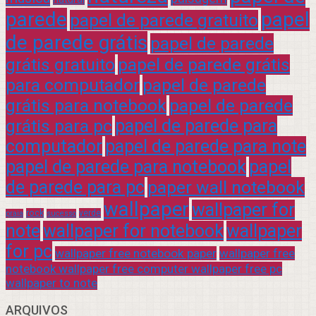
parede
papel
papel de parede gratuito
de parede grátis
papel de parede
grátis gratuito
papel de parede grátis
para computador
papel de parede
grátis para notebook
papel de parede
grátis para pc
papel de parede para
computador
papel de parede para note
papel de parede para notebook
papel
de parede para pc
paper wall notebook
wallpaper
wallpaper for
rock
verde
praia
sucesso
note
wallpaper for notebook
wallpaper
for pc
wallpaper free notebook paper
wallpaper free
notebook wallpaper free computer wallpaper free pc
wallpaper to note
ARQUIVOS