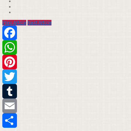
Prev Article
Next Article
Facebook
WhatsApp
Pinterest
Twitter
Tumblr
Email