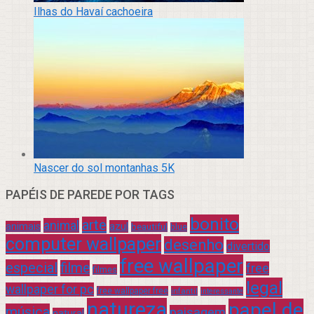
Ilhas do Havaí cachoeira
Nascer do sol montanhas 5K
PAPÉIS DE PAREDE POR TAGS
bonito
arte
animal
azul
animais
beautiful
blue
computer wallpaper
desenho
divertido
free wallpaper
especial
filme
free
filmes
legal
wallpaper for pc
free wallpaper free
infantil
interessante
natureza
papel de
música
paisagem
natural