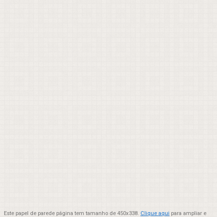
Este papel de parede página tem tamanho de 450x338.
Clique aqui
para ampliar e