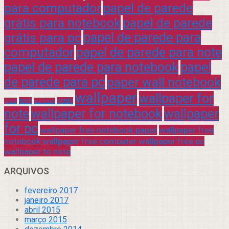
para computador
papel de parede
grátis para notebook
papel de parede
grátis para pc
papel de parede para
computador
papel de parede para note
papel de parede para notebook
papel
de parede para pc
paper wall notebook
wallpaper
wallpaper for
rock
verde
praia
sucesso
note
wallpaper for notebook
wallpaper
for pc
wallpaper free notebook paper
wallpaper free
notebook wallpaper free computer wallpaper free pc
wallpaper to note
ARQUIVOS
fevereiro 2017
janeiro 2017
abril 2015
março 2015