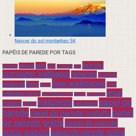
Nascer do sol montanhas 5K
PAPÉIS DE PAREDE POR TAGS
bonito
arte
animal
azul
animais
beautiful
blue
computer wallpaper
desenho
divertido
free wallpaper
especial
filme
free
filmes
legal
wallpaper for pc
free wallpaper free
infantil
interessante
natureza
papel de
música
paisagem
natural
parede
papel
papel de parede gratuito
de parede grátis
papel de parede
grátis gratuito
papel de parede grátis