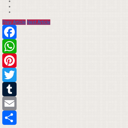
Prev Article
Next Article
Facebook
WhatsApp
Pinterest
Twitter
Tumblr
Email