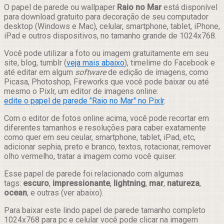
Compartilhar
O papel de parede ou wallpaper
Raio no Mar
está disponível
para download gratuito para decoração de seu computador
desktop (Windows e Mac), celular, smartphone, tablet, iPhone,
iPad e outros dispositivos, no tamanho grande de 1024x768.
Você pode utilizar a foto ou imagem gratuitamente em seu
site, blog, tumblr (
veja mais abaixo
), timelime do Facebook e
até editar em algum
software
de edição de imagens, como
Picasa, Photoshop, Fireworks que você pode baixar ou até
mesmo o Pixlr, um editor de imagens online:
edite o papel de parede "Raio no Mar" no Pixlr
.
Com o editor de fotos online acima, você pode recortar em
diferentes tamanhos e resoluções para caber exatamente
como quer em seu ceular, smartphone, tablet, iPad, etc,
adicionar sephia, preto e branco, textos, rotacionar, remover
olho vermelho, tratar a imagem como você quiser.
Esse papel de parede foi relacionado com algumas
tags:
escuro
,
impressionante
,
lightning
,
mar
,
natureza
,
ocean
, e outras (ver abaixo).
Para baixar este lindo papel de parede tamanho completo
1024x768 para pc e celular você pode clicar na imagem