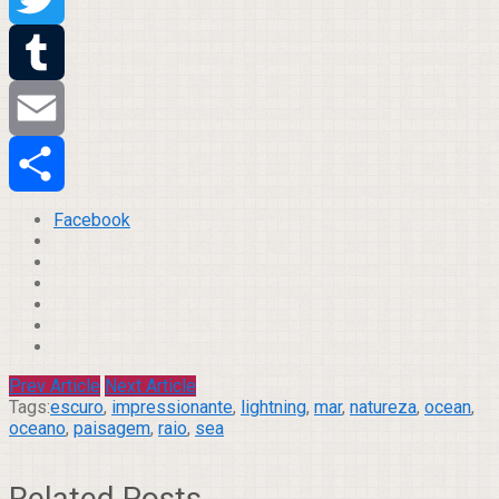
Twitter
Tumblr
Email
Compartilhar
Facebook
Prev Article
Next Article
Tags:
escuro
,
impressionante
,
lightning
,
mar
,
natureza
,
ocean
,
oceano
,
paisagem
,
raio
,
sea
Related Posts