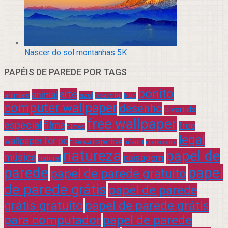
Nascer do sol montanhas 5K
PAPÉIS DE PAREDE POR TAGS
bonito
arte
animal
azul
animais
beautiful
blue
computer wallpaper
desenho
divertido
free wallpaper
especial
filme
free
filmes
legal
wallpaper for pc
free wallpaper free
infantil
interessante
natureza
papel de
música
paisagem
natural
parede
papel
papel de parede gratuito
de parede grátis
papel de parede
grátis gratuito
papel de parede grátis
para computador
papel de parede