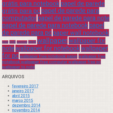
grátis para notebook
papel de parede
grátis para pc
papel de parede para
computador
papel de parede para note
papel de parede para notebook
papel
de parede para pc
paper wall notebook
wallpaper
wallpaper for
rock
verde
praia
sucesso
note
wallpaper for notebook
wallpaper
for pc
wallpaper free notebook paper
wallpaper free
notebook wallpaper free computer wallpaper free pc
wallpaper to note
ARQUIVOS
fevereiro 2017
janeiro 2017
abril 2015
março 2015
dezembro 2014
novembro 2014