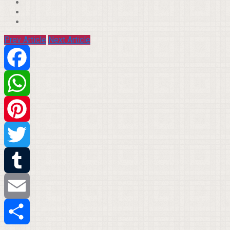
Prev Article
Next Article
Facebook
WhatsApp
Pinterest
Twitter
Tumblr
Email