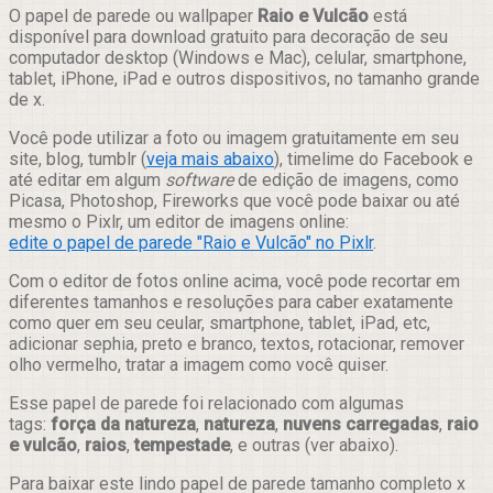
Compartilhar
O papel de parede ou wallpaper
Raio e Vulcão
está
disponível para download gratuito para decoração de seu
computador desktop (Windows e Mac), celular, smartphone,
tablet, iPhone, iPad e outros dispositivos, no tamanho grande
de x.
Você pode utilizar a foto ou imagem gratuitamente em seu
site, blog, tumblr (
veja mais abaixo
), timelime do Facebook e
até editar em algum
software
de edição de imagens, como
Picasa, Photoshop, Fireworks que você pode baixar ou até
mesmo o Pixlr, um editor de imagens online:
edite o papel de parede "Raio e Vulcão" no Pixlr
.
Com o editor de fotos online acima, você pode recortar em
diferentes tamanhos e resoluções para caber exatamente
como quer em seu ceular, smartphone, tablet, iPad, etc,
adicionar sephia, preto e branco, textos, rotacionar, remover
olho vermelho, tratar a imagem como você quiser.
Esse papel de parede foi relacionado com algumas
tags:
força da natureza
,
natureza
,
nuvens carregadas
,
raio
e vulcão
,
raios
,
tempestade
, e outras (ver abaixo).
Para baixar este lindo papel de parede tamanho completo x