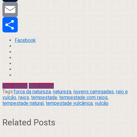
Tumblr
Email
Compartilhar
Facebook
Prev Article
Next Article
Tags:
força da natureza
,
natureza
,
nuvens carregadas
,
raio e
vulcão
,
raios
,
tempestade
,
tempestade com raios
,
tempestade natural
,
tempestade vulcânica
,
vulcão
Related Posts