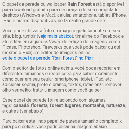
Compartilhar
O papel de parede ou wallpaper
Rain Forest
está disponível
para download gratuito para decoração de seu computador
desktop (Windows e Mac), celular, smartphone, tablet, iPhone,
iPad e outros dispositivos, no tamanho grande de x.
Você pode utilizar a foto ou imagem gratuitamente em seu
site, blog, tumblr (
veja mais abaixo
), timelime do Facebook e
até editar em algum
software
de edição de imagens, como
Picasa, Photoshop, Fireworks que você pode baixar ou até
mesmo o Pixlr, um editor de imagens online:
edite o papel de parede "Rain Forest" no Pixlr
.
Com o editor de fotos online acima, você pode recortar em
diferentes tamanhos e resoluções para caber exatamente
como quer em seu ceular, smartphone, tablet, iPad, etc,
adicionar sephia, preto e branco, textos, rotacionar, remover
olho vermelho, tratar a imagem como você quiser.
Esse papel de parede foi relacionado com algumas
tags:
canadá
,
floresta
,
forest
,
lugares
,
montanha
,
natureza
,
e outras (ver abaixo).
Para baixar este lindo papel de parede tamanho completo x
para pc e celular você pode clicar na imagem abaixo.