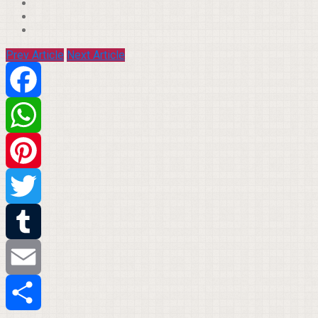
Prev Article
Next Article
Facebook
WhatsApp
Pinterest
Twitter
Tumblr
Email