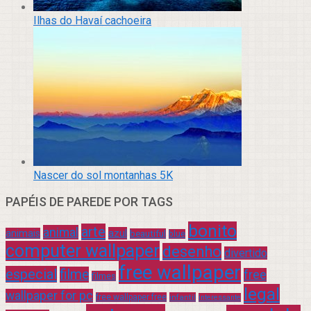
Ilhas do Havaí cachoeira
Nascer do sol montanhas 5K
PAPÉIS DE PAREDE POR TAGS
bonito
arte
animal
azul
animais
beautiful
blue
computer wallpaper
desenho
divertido
free wallpaper
especial
filme
free
filmes
legal
wallpaper for pc
free wallpaper free
infantil
interessante