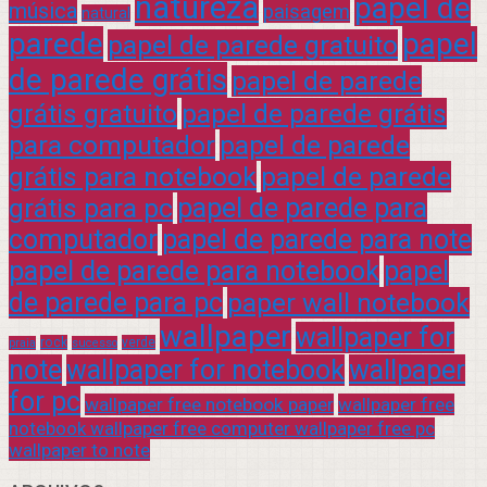
natureza
papel de
música
paisagem
natural
parede
papel
papel de parede gratuito
de parede grátis
papel de parede
grátis gratuito
papel de parede grátis
para computador
papel de parede
grátis para notebook
papel de parede
grátis para pc
papel de parede para
computador
papel de parede para note
papel de parede para notebook
papel
de parede para pc
paper wall notebook
wallpaper
wallpaper for
rock
verde
praia
sucesso
note
wallpaper for notebook
wallpaper
for pc
wallpaper free notebook paper
wallpaper free
notebook wallpaper free computer wallpaper free pc
wallpaper to note