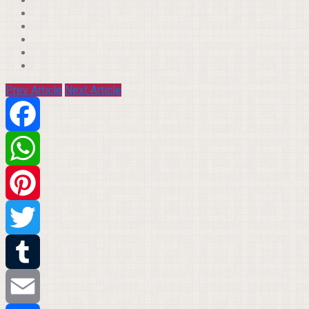
Prev Article
Next Article
Facebook
WhatsApp
Pinterest
Twitter
Tumblr