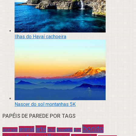
Ilhas do Havaí cachoeira
Nascer do sol montanhas 5K
PAPÉIS DE PAREDE POR TAGS
bonito
arte
animal
azul
animais
beautiful
blue