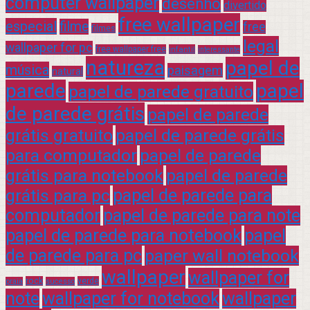
computer wallpaper
desenho
divertido
free wallpaper
especial
filme
free
filmes
legal
wallpaper for pc
free wallpaper free
infantil
interessante
natureza
papel de
música
paisagem
natural
parede
papel
papel de parede gratuito
de parede grátis
papel de parede
grátis gratuito
papel de parede grátis
para computador
papel de parede
grátis para notebook
papel de parede
grátis para pc
papel de parede para
computador
papel de parede para note
papel de parede para notebook
papel
de parede para pc
paper wall notebook
wallpaper
wallpaper for
rock
verde
praia
sucesso
note
wallpaper for notebook
wallpaper