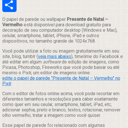
Email
Compartilhar
O papel de parede ou wallpaper
Presente de Natal –
Vermelho
está disponível para download gratuito para
decoração de seu computador desktop (Windows e Mac),
celular, smartphone, tablet, iPhone, iPad e outros
dispositivos, no tamanho grande de 1024x768.
Você pode utilizar a foto ou imagem gratuitamente em seu
site, blog, tumblr (
veja mais abaixo
), timelime do Facebook e
até editar em algum
software
de edição de imagens, como
Picasa, Photoshop, Fireworks que você pode baixar ou até
mesmo o Pixlr, um editor de imagens online:
edite o papel de parede "Presente de Natal – Vermelho" no
Pixlr
.
Com o editor de fotos online acima, você pode recortar em
diferentes tamanhos e resoluções para caber exatamente
como quer em seu ceular, smartphone, tablet, iPad, etc,
adicionar sephia, preto e branco, textos, rotacionar, remover
olho vermelho, tratar a imagem como você quiser.
Esse papel de parede foi relacionado com algumas