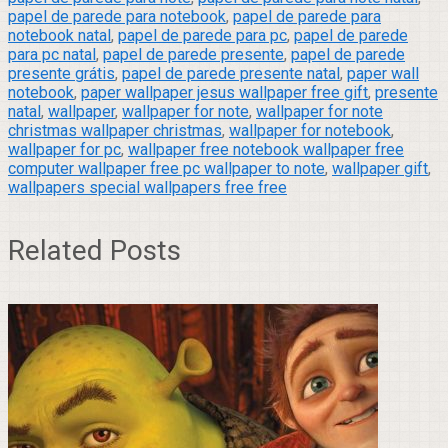
papel de parede para notebook
,
papel de parede para
notebook natal
,
papel de parede para pc
,
papel de parede
para pc natal
,
papel de parede presente
,
papel de parede
presente grátis
,
papel de parede presente natal
,
paper wall
notebook
,
paper wallpaper jesus wallpaper free gift
,
presente
natal
,
wallpaper
,
wallpaper for note
,
wallpaper for note
christmas wallpaper christmas
,
wallpaper for notebook
,
wallpaper for pc
,
wallpaper free notebook wallpaper free
computer wallpaper free pc wallpaper to note
,
wallpaper gift
,
wallpapers special wallpapers free free
Related Posts