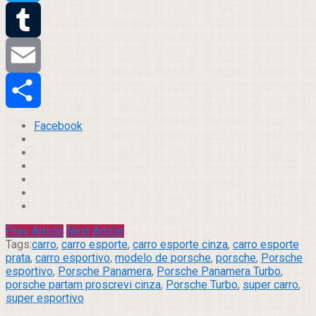
Twitter
Tumblr
Email
Compartilhar
Facebook
Prev Article
Next Article
Tags:
carro
,
carro esporte
,
carro esporte cinza
,
carro esporte
prata
,
carro esportivo
,
modelo de porsche
,
porsche
,
Porsche
esportivo
,
Porsche Panamera
,
Porsche Panamera Turbo
,
porsche partam proscrevi cinza
,
Porsche Turbo
,
super carro
,
super esportivo