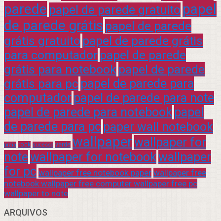
parede
papel
papel de parede gratuito
de parede grátis
papel de parede
grátis gratuito
papel de parede grátis
para computador
papel de parede
grátis para notebook
papel de parede
grátis para pc
papel de parede para
computador
papel de parede para note
papel de parede para notebook
papel
de parede para pc
paper wall notebook
wallpaper
wallpaper for
rock
verde
praia
sucesso
note
wallpaper for notebook
wallpaper
for pc
wallpaper free notebook paper
wallpaper free
notebook wallpaper free computer wallpaper free pc
wallpaper to note
ARQUIVOS