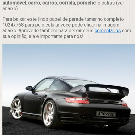
automóvel
,
carro
,
carros
,
corrida
,
porsche
, e outras (ver
abaixo).
Para baixar este lindo papel de parede tamanho completo
1024x768 para pc e celular você pode clicar na imagem
abaixo. Aproveite também para deixar seus
comentários
com
sua opinião, ela é importante para nós!