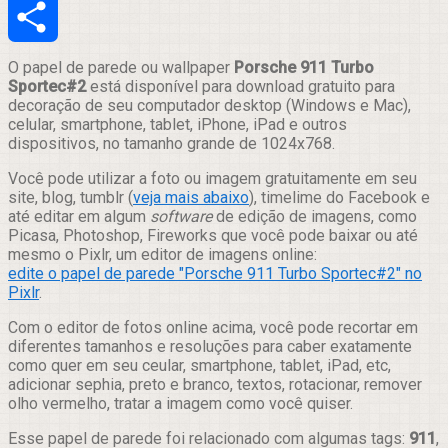
Email
Compartilhar
O papel de parede ou wallpaper
Porsche 911 Turbo
Sportec#2
está disponível para download gratuito para
decoração de seu computador desktop (Windows e Mac),
celular, smartphone, tablet, iPhone, iPad e outros
dispositivos, no tamanho grande de 1024x768.
Você pode utilizar a foto ou imagem gratuitamente em seu
site, blog, tumblr (
veja mais abaixo
), timelime do Facebook e
até editar em algum
software
de edição de imagens, como
Picasa, Photoshop, Fireworks que você pode baixar ou até
mesmo o Pixlr, um editor de imagens online:
edite o papel de parede "Porsche 911 Turbo Sportec#2" no
Pixlr
.
Com o editor de fotos online acima, você pode recortar em
diferentes tamanhos e resoluções para caber exatamente
como quer em seu ceular, smartphone, tablet, iPad, etc,
adicionar sephia, preto e branco, textos, rotacionar, remover
olho vermelho, tratar a imagem como você quiser.
Esse papel de parede foi relacionado com algumas tags:
911
,