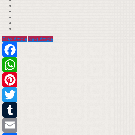
Prev Article
Next Article
Facebook
WhatsApp
Pinterest
Twitter
Tumblr