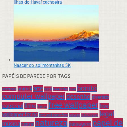
Ilhas do Havaí cachoeira
Nascer do sol montanhas 5K
PAPÉIS DE PAREDE POR TAGS
bonito
arte
animal
azul
animais
beautiful
blue
computer wallpaper
desenho
divertido
free wallpaper
especial
filme
free
filmes
legal
wallpaper for pc
free wallpaper free
infantil
interessante
natureza
papel de
música
paisagem
natural