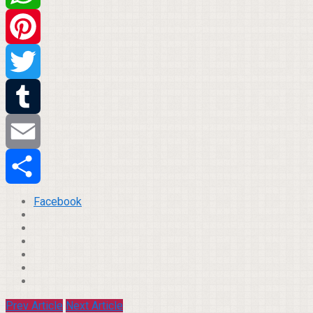
WhatsApp
Pinterest
Twitter
Tumblr
Email
Compartilhar
Facebook
Prev Article
Next Article