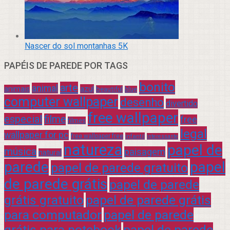
Nascer do sol montanhas 5K
PAPÉIS DE PAREDE POR TAGS
bonito
arte
animal
azul
animais
beautiful
blue
computer wallpaper
desenho
divertido
free wallpaper
especial
filme
free
filmes
legal
wallpaper for pc
free wallpaper free
infantil
interessante
natureza
papel de
música
paisagem
natural
parede
papel
papel de parede gratuito
de parede grátis
papel de parede
grátis gratuito
papel de parede grátis
para computador
papel de parede
grátis para notebook
papel de parede