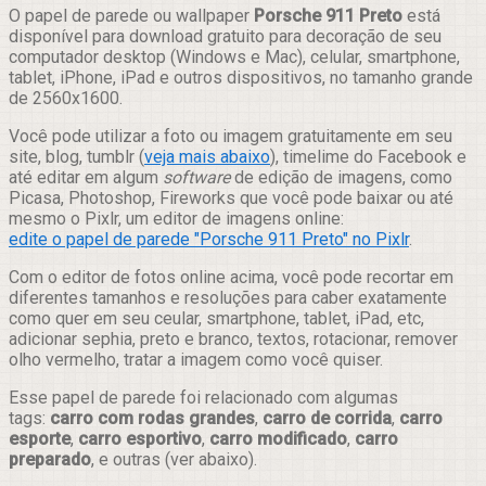
Compartilhar
O papel de parede ou wallpaper
Porsche 911 Preto
está
disponível para download gratuito para decoração de seu
computador desktop (Windows e Mac), celular, smartphone,
tablet, iPhone, iPad e outros dispositivos, no tamanho grande
de 2560x1600.
Você pode utilizar a foto ou imagem gratuitamente em seu
site, blog, tumblr (
veja mais abaixo
), timelime do Facebook e
até editar em algum
software
de edição de imagens, como
Picasa, Photoshop, Fireworks que você pode baixar ou até
mesmo o Pixlr, um editor de imagens online:
edite o papel de parede "Porsche 911 Preto" no Pixlr
.
Com o editor de fotos online acima, você pode recortar em
diferentes tamanhos e resoluções para caber exatamente
como quer em seu ceular, smartphone, tablet, iPad, etc,
adicionar sephia, preto e branco, textos, rotacionar, remover
olho vermelho, tratar a imagem como você quiser.
Esse papel de parede foi relacionado com algumas
tags:
carro com rodas grandes
,
carro de corrida
,
carro
esporte
,
carro esportivo
,
carro modificado
,
carro
preparado
, e outras (ver abaixo).