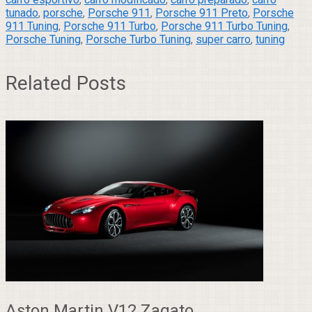
tunado
,
porsche
,
Porsche 911
,
Porsche 911 Preto
,
Porsche
911 Tuning
,
Porsche 911 Turbo
,
Porsche 911 Turbo Tuning
,
Porsche Tuning
,
Porsche Turbo Tuning
,
super carro
,
tuning
Related Posts
Aston Martin V12 Zagato