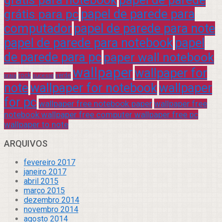
grátis para pc
papel de parede para
computador
papel de parede para note
papel de parede para notebook
papel
de parede para pc
paper wall notebook
wallpaper
wallpaper for
rock
verde
praia
sucesso
note
wallpaper for notebook
wallpaper
for pc
wallpaper free notebook paper
wallpaper free
notebook wallpaper free computer wallpaper free pc
wallpaper to note
ARQUIVOS
fevereiro 2017
janeiro 2017
abril 2015
março 2015
dezembro 2014
novembro 2014
agosto 2014