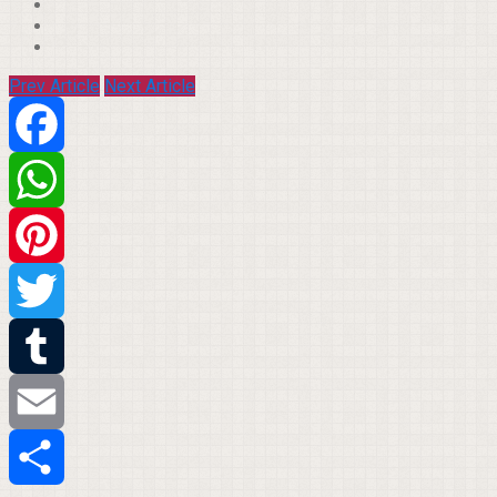
Prev Article
Next Article
Facebook
WhatsApp
Pinterest
Twitter
Tumblr
Email