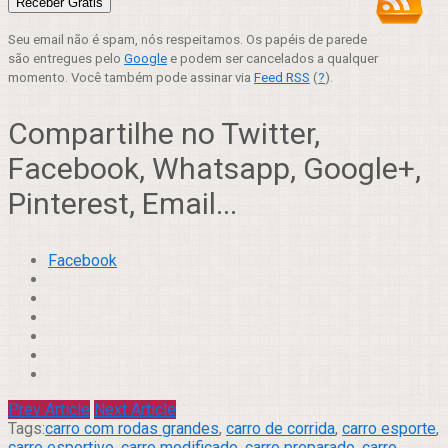
Seu email não é spam, nós respeitamos. Os papéis de parede
são entregues pelo
Google
e podem ser cancelados a qualquer
momento. Você também pode assinar via
Feed RSS
(
?
).
Compartilhe no Twitter,
Facebook, Whatsapp, Google+,
Pinterest, Email...
Facebook
Prev Article
Next Article
Tags:
carro com rodas grandes
,
carro de corrida
,
carro esporte
,
carro esportivo
,
carro modificado
,
carro preparado
,
carro