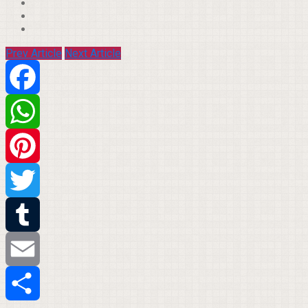
Prev Article
Next Article
Facebook
WhatsApp
Pinterest
Twitter
Tumblr
Email