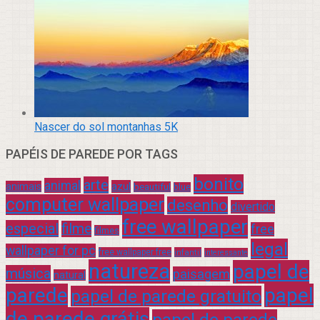
Nascer do sol montanhas 5K
PAPÉIS DE PAREDE POR TAGS
bonito
arte
animal
azul
animais
beautiful
blue
computer wallpaper
desenho
divertido
free wallpaper
especial
filme
free
filmes
legal
wallpaper for pc
free wallpaper free
infantil
interessante
natureza
papel de
música
paisagem
natural
parede
papel
papel de parede gratuito
de parede grátis
papel de parede