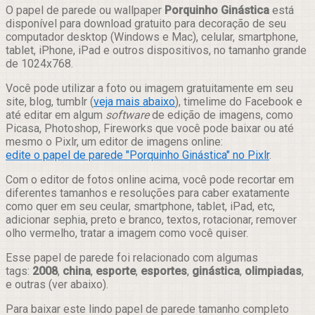
Compartilhar
O papel de parede ou wallpaper
Porquinho Ginástica
está
disponível para download gratuito para decoração de seu
computador desktop (Windows e Mac), celular, smartphone,
tablet, iPhone, iPad e outros dispositivos, no tamanho grande
de 1024x768.
Você pode utilizar a foto ou imagem gratuitamente em seu
site, blog, tumblr (
veja mais abaixo
), timelime do Facebook e
até editar em algum
software
de edição de imagens, como
Picasa, Photoshop, Fireworks que você pode baixar ou até
mesmo o Pixlr, um editor de imagens online:
edite o papel de parede "Porquinho Ginástica" no Pixlr
.
Com o editor de fotos online acima, você pode recortar em
diferentes tamanhos e resoluções para caber exatamente
como quer em seu ceular, smartphone, tablet, iPad, etc,
adicionar sephia, preto e branco, textos, rotacionar, remover
olho vermelho, tratar a imagem como você quiser.
Esse papel de parede foi relacionado com algumas
tags:
2008
,
china
,
esporte
,
esportes
,
ginástica
,
olimpiadas
,
e outras (ver abaixo).
Para baixar este lindo papel de parede tamanho completo