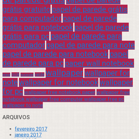
grátis gratuito
papel de parede grátis
para computador
papel de parede
grátis para notebook
papel de parede
grátis para pc
papel de parede para
computador
papel de parede para note
papel de parede para notebook
papel
de parede para pc
paper wall notebook
wallpaper
wallpaper for
rock
verde
praia
sucesso
note
wallpaper for notebook
wallpaper
for pc
wallpaper free notebook paper
wallpaper free
notebook wallpaper free computer wallpaper free pc
wallpaper to note
ARQUIVOS
fevereiro 2017
janeiro 2017