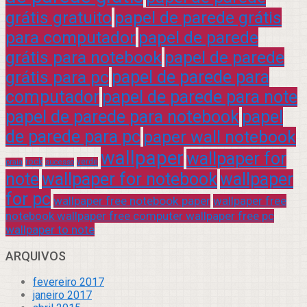
grátis gratuito
papel de parede grátis
para computador
papel de parede
grátis para notebook
papel de parede
grátis para pc
papel de parede para
computador
papel de parede para note
papel de parede para notebook
papel
de parede para pc
paper wall notebook
wallpaper
wallpaper for
rock
verde
praia
sucesso
note
wallpaper for notebook
wallpaper
for pc
wallpaper free notebook paper
wallpaper free
notebook wallpaper free computer wallpaper free pc
wallpaper to note
ARQUIVOS
fevereiro 2017
janeiro 2017