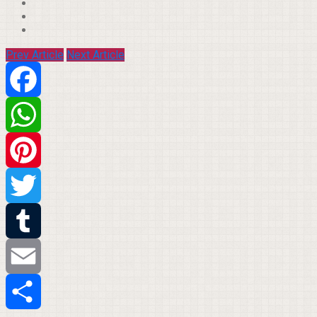
Prev Article
Next Article
Facebook
WhatsApp
Pinterest
Twitter
Tumblr
Email