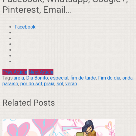
Pinterest, Email...
Facebook
Prev Article
Next Article
Tags:
areia
,
Dia Bonito
,
especial
,
fim de tarde
,
Fim do dia
,
onda
,
paraíso
,
por do sol
,
praia
,
sol
,
verão
Related Posts