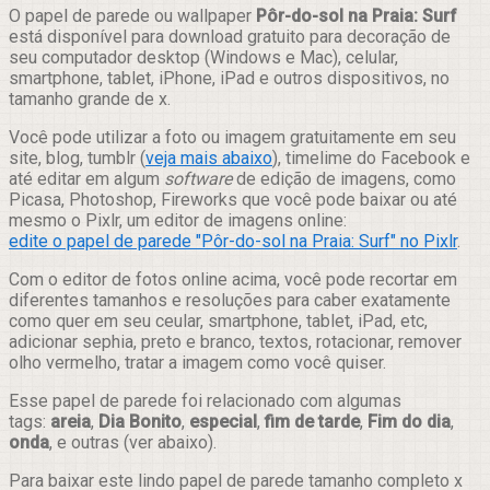
Compartilhar
O papel de parede ou wallpaper
Pôr-do-sol na Praia: Surf
está disponível para download gratuito para decoração de
seu computador desktop (Windows e Mac), celular,
smartphone, tablet, iPhone, iPad e outros dispositivos, no
tamanho grande de x.
Você pode utilizar a foto ou imagem gratuitamente em seu
site, blog, tumblr (
veja mais abaixo
), timelime do Facebook e
até editar em algum
software
de edição de imagens, como
Picasa, Photoshop, Fireworks que você pode baixar ou até
mesmo o Pixlr, um editor de imagens online:
edite o papel de parede "Pôr-do-sol na Praia: Surf" no Pixlr
.
Com o editor de fotos online acima, você pode recortar em
diferentes tamanhos e resoluções para caber exatamente
como quer em seu ceular, smartphone, tablet, iPad, etc,
adicionar sephia, preto e branco, textos, rotacionar, remover
olho vermelho, tratar a imagem como você quiser.
Esse papel de parede foi relacionado com algumas
tags:
areia
,
Dia Bonito
,
especial
,
fim de tarde
,
Fim do dia
,
onda
, e outras (ver abaixo).
Para baixar este lindo papel de parede tamanho completo x