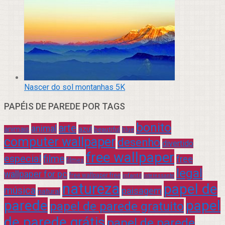
Nascer do sol montanhas 5K
PAPÉIS DE PAREDE POR TAGS
bonito
arte
animal
azul
animais
beautiful
blue
computer wallpaper
desenho
divertido
free wallpaper
especial
filme
free
filmes
legal
wallpaper for pc
free wallpaper free
infantil
interessante
natureza
papel de
música
paisagem
natural
parede
papel
papel de parede gratuito
de parede grátis
papel de parede