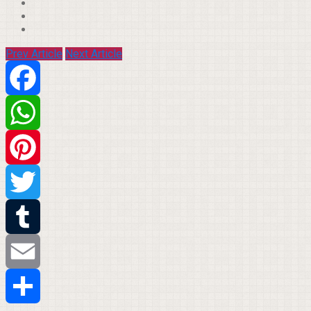
Prev Article
Next Article
Facebook
WhatsApp
Pinterest
Twitter
Tumblr
Email