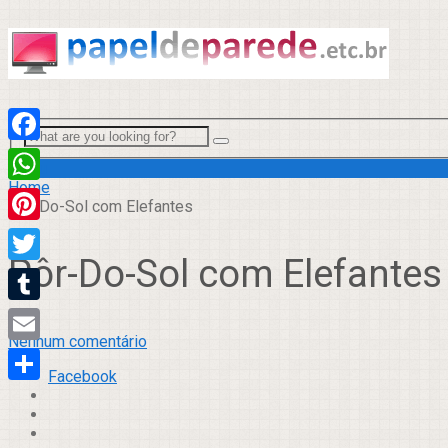
Facebook
Menu
Home
WhatsApp
Pôr-Do-Sol com Elefantes
Pinterest
Pôr-Do-Sol com Elefantes
Twitter
Tumblr
Nenhum comentário
Email
Facebook
Compartilhar