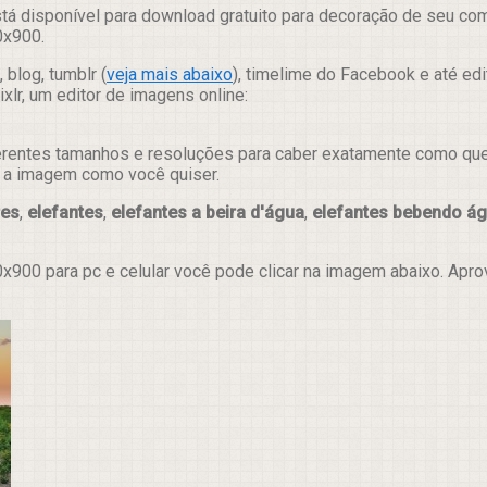
tá disponível para download gratuito para decoração de seu com
0x900.
 blog, tumblr (
veja mais abaixo
), timelime do Facebook e até ed
lr, um editor de imagens online:
erentes tamanhos e resoluções para caber exatamente como quer e
ar a imagem como você quiser.
res
,
elefantes
,
elefantes a beira d'água
,
elefantes bebendo á
x900 para pc e celular você pode clicar na imagem abaixo. Apr