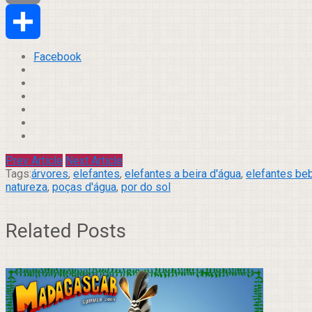
Email
Compartilhar
Facebook
Prev Article
Next Article
Tags:
árvores
,
elefantes
,
elefantes a beira d'água
,
elefantes be
natureza
,
poças d'água
,
por do sol
Related Posts