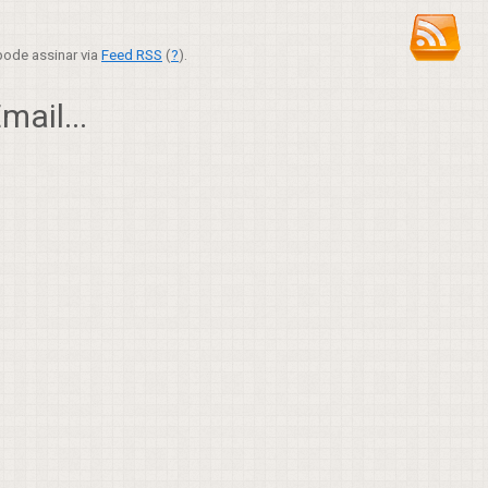
ode assinar via
Feed RSS
(
?
).
ail...